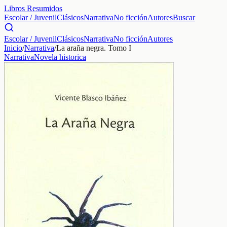
Libros Resumidos
Escolar / Juvenil
Clásicos
Narrativa
No ficción
Autores
Buscar
Escolar / Juvenil
Clásicos
Narrativa
No ficción
Autores
Inicio
/
Narrativa
/
La araña negra. Tomo I
Narrativa
Novela historica