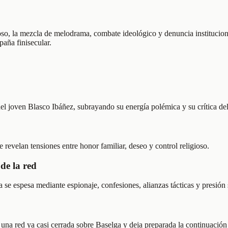
so, la mezcla de melodrama, combate ideológico y denuncia institucional
paña finisecular.
o del joven Blasco Ibáñez, subrayando su energía polémica y su crítica del
e revelan tensiones entre honor familiar, deseo y control religioso.
de la red
a se espesa mediante espionaje, confesiones, alianzas tácticas y presión 
na red ya casi cerrada sobre Baselga y deja preparada la continuación 