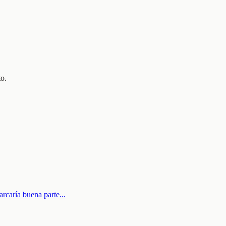
to.
arcaría buena parte
...