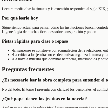
Lectura media-alta: la sintaxis y la extensión responden al siglo XIX, y
Por qué leerlo hoy
Sigue siendo actual para pensar cómo las instituciones buscan contro
la genealogía de muchas ficciones sobre conspiración y poder.
Pistas rápidas para clase o repaso
•
El suspense se construye por acumulación de revelaciones, entr
•
La crítica a los jesuitas no es decorativa: organiza la trama y da
•
La novela muestra que dominar herencias, matrimonios y educa
Preguntas frecuentes
¿Es necesario leer la obra completa para entender el 
No del todo. El tomo I presenta con claridad los personajes, el conflicto
¿Qué papel tienen los jesuitas en la novela?
Actúan como eje de la crítica ideológica: aparecen asociados a estrate