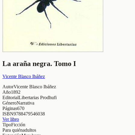
La araña negra. Tomo I
Vicente Blasco Ibáñez
Autor
Vicente Blasco Ibáñez
Año
1892
Editorial
Libertarias Prodhufi
Género
Narrativa
Páginas
670
ISBN
9788479546038
Ver libro
Tipo
Ficción
Para quién
adultos