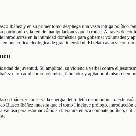
asco Ibáñez y en su primer tomo despliega una vasta intriga político-fam
 su patrimonio y la red de manipulaciones que la rodea. A través de conf
 introducirse en la intimidad doméstica para gobernar voluntades y apr
en una crítica ideológica de gran intensidad. El relato avanza con ritmo
umen
sidad de juventud. Su amplitud, su violencia verbal contra el jesuitism
 Ibáñez narra aquí como polemista, fabulador y agitador al mismo tiempo
Blasco Ibáñez y conserva la energía del folletín decimonónico: extensió
eo Blasco Ibáñez muestra que el tomo I incluye prólogo, introducción cr
ta valiosa para estudiar cómo su literatura enlaza combate político, crít
sta.