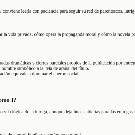
 conviene leerla con paciencia para seguir su red de parentescos, intriga
lar la vida privada, cómo opera la propaganda moral y cómo la novela 
adas dramáticas y cierres parciales propios de la publicación por entreg
 nombre simbólico a la 'tela de araña' del título.
ción equivale a dominar el cuerpo social.
tomo I?
 y la lógica de la intriga, aunque deja líneas abiertas para las entregas 
gias de control familiar, económico y moral.