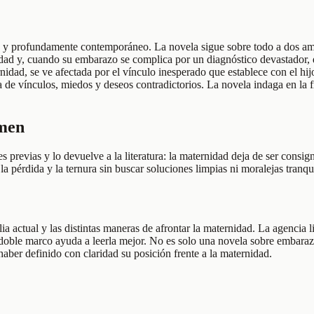
e y profundamente contemporáneo. La novela sigue sobre todo a dos ami
rnidad y, cuando su embarazo se complica por un diagnóstico devastador,
nidad, se ve afectada por el vínculo inesperado que establece con el hi
 vínculos, miedos y deseos contradictorios. La novela indaga en la frag
umen
revias y lo devuelve a la literatura: la maternidad deja de ser consigna
la pérdida y la ternura sin buscar soluciones limpias ni moralejas tranqu
a actual y las distintas maneras de afrontar la maternidad. La agencia 
se doble marco ayuda a leerla mejor. No es solo una novela sobre embara
aber definido con claridad su posición frente a la maternidad.