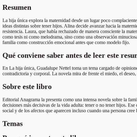
Resumen
La hija única explora la maternidad desde un lugar poco complacient
ideas distintas sobre tener hijos. Alina decide avanzar hacia la mate
resistencia. Laura, que había rechazado de manera consciente la mater
como tesis ni como melodrama, sino como una observación minuciosa de
familia como construcción emocional antes que como modelo fijo.
Qué conviene saber antes de leer este res
En La hija única, Guadalupe Nettel toma un tema cargado de opiniones p
contradictoria y corporal. La novela mira de frente el miedo, el deseo, 
Sobre este libro
Editorial Anagrama la presenta como una intensa novela sobre la famili
decisiones más decisivas de la vida adulta: tener o no tener hijos. E
social y de los afectos que aparecen incluso cuando una persona cree h
Temas