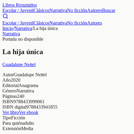
Libros Resumidos
Escolar / Juvenil
Clásicos
Narrativa
No ficción
Autores
Buscar
Escolar / Juvenil
Clásicos
Narrativa
No ficción
Autores
Inicio
/
Narrativa
/
La hija única
Narrativa
Portada no disponible
La hija única
Guadalupe Nettel
Autor
Guadalupe Nettel
Año
2020
Editorial
Anagrama
Género
Narrativa
Páginas
240
ISBN
9788433999061
ISBN digital
9788433941855
Ver libro
Ver ebook
Tipo
Ficción
Para quién
adulto
Extensión
Media