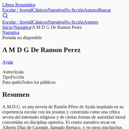
Libros Resumidos
Escolar / Juvenil
Clásicos
Narrativa
No ficción
Autores
Buscar
Escolar / Juvenil
Clásicos
Narrativa
No ficción
Autores
Inicio
/
Narrativa
/
A M D G De Ramon Perez
Narrativa
Portada no disponible
A M D G De Ramon Perez
Ayala
Autor
Ayala
Tipo
Ficción
Para quién
Todos los públicos
Resumen
A.M.D.G. es una novela de Ramón Pérez de Ayala inspirada en su
experiencia escolar con los jesuitas y construida como una crítica
severa del internado religioso y de ciertas formas de autoridad moral
convertidas en disciplina opresiva. El centro narrativo recae en
Alberto Díaz de Guzmán, llamado Bertuco, y en otros muchachos