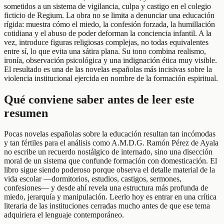
sometidos a un sistema de vigilancia, culpa y castigo en el colegio
ficticio de Regium. La obra no se limita a denunciar una educación
rígida: muestra cómo el miedo, la confesión forzada, la humillación
cotidiana y el abuso de poder deforman la conciencia infantil. A la
vez, introduce figuras religiosas complejas, no todas equivalentes
entre sí, lo que evita una sátira plana. Su tono combina realismo,
ironía, observación psicológica y una indignación ética muy visible.
El resultado es una de las novelas españolas más incisivas sobre la
violencia institucional ejercida en nombre de la formación espiritual.
Qué conviene saber antes de leer este
resumen
Pocas novelas españolas sobre la educación resultan tan incómodas
y tan fértiles para el análisis como A.M.D.G. Ramón Pérez de Ayala
no escribe un recuerdo nostálgico de internado, sino una disección
moral de un sistema que confunde formación con domesticación. El
libro sigue siendo poderoso porque observa el detalle material de la
vida escolar —dormitorios, estudios, castigos, sermones,
confesiones— y desde ahí revela una estructura más profunda de
miedo, jerarquía y manipulación. Leerlo hoy es entrar en una crítica
literaria de las instituciones cerradas mucho antes de que ese tema
adquiriera el lenguaje contemporáneo.