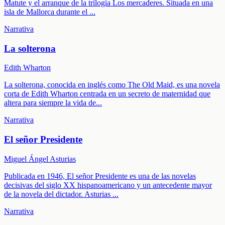
Matute y el arranque de la trilogía Los mercaderes. Situada en una
isla de Mallorca durante el
...
Narrativa
La solterona
Edith Wharton
La solterona, conocida en inglés como The Old Maid, es una novela
corta de Edith Wharton centrada en un secreto de maternidad que
altera para siempre la vida de
...
Narrativa
El señor Presidente
Miguel Ángel Asturias
Publicada en 1946, El señor Presidente es una de las novelas
decisivas del siglo XX hispanoamericano y un antecedente mayor
de la novela del dictador. Asturias
...
Narrativa