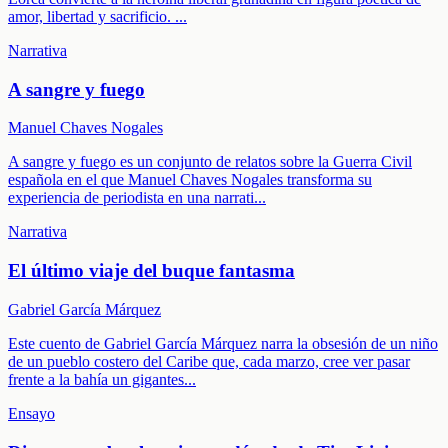
amor, libertad y sacrificio.
...
Narrativa
A sangre y fuego
Manuel Chaves Nogales
A sangre y fuego es un conjunto de relatos sobre la Guerra Civil
española en el que Manuel Chaves Nogales transforma su
experiencia de periodista en una narrati
...
Narrativa
El último viaje del buque fantasma
Gabriel García Márquez
Este cuento de Gabriel García Márquez narra la obsesión de un niño
de un pueblo costero del Caribe que, cada marzo, cree ver pasar
frente a la bahía un gigantes
...
Ensayo