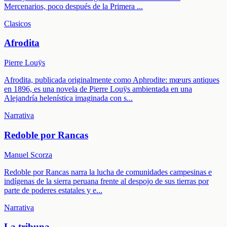
Mercenarios, poco después de la Primera
...
Clasicos
Afrodita
Pierre Louÿs
Afrodita, publicada originalmente como Aphrodite: mœurs antiques
en 1896, es una novela de Pierre Louÿs ambientada en una
Alejandría helenística imaginada con s
...
Narrativa
Redoble por Rancas
Manuel Scorza
Redoble por Rancas narra la lucha de comunidades campesinas e
indígenas de la sierra peruana frente al despojo de sus tierras por
parte de poderes estatales y e
...
Narrativa
La tribuna