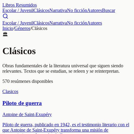
Libros Resumidos
Escolar / Juvenil
Clásicos
Narrativa
No ficción
Autores
Buscar
Escolar / Juvenil
Clásicos
Narrativa
No ficción
Autores
Inicio
/
Géneros
/
Clásicos
🏛️
Clásicos
Obras fundamentales de la literatura universal que siguen siendo
relevantes. Textos que se estudian, se releen y se reinterpretan.
570
resúmenes disponibles
Clasicos
Piloto de guerra
Antoine de Saint-Exupéry
Piloto de guerra, publicado en 1942, es el testimonio literario con el
que Antoine de Saint-Exupéry transforma una misión de