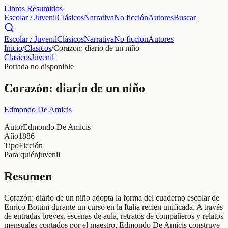
Libros Resumidos
Escolar / Juvenil
Clásicos
Narrativa
No ficción
Autores
Buscar
Escolar / Juvenil
Clásicos
Narrativa
No ficción
Autores
Inicio
/
Clasicos
/
Corazón: diario de un niño
Clasicos
Juvenil
Portada no disponible
Corazón: diario de un niño
Edmondo De Amicis
Autor
Edmondo De Amicis
Año
1886
Tipo
Ficción
Para quién
juvenil
Resumen
Corazón: diario de un niño adopta la forma del cuaderno escolar de
Enrico Bottini durante un curso en la Italia recién unificada. A través
de entradas breves, escenas de aula, retratos de compañeros y relatos
mensuales contados por el maestro, Edmondo De Amicis construye