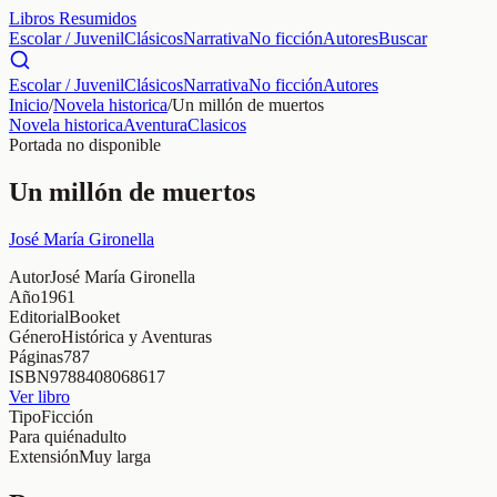
Libros Resumidos
Escolar / Juvenil
Clásicos
Narrativa
No ficción
Autores
Buscar
Escolar / Juvenil
Clásicos
Narrativa
No ficción
Autores
Inicio
/
Novela historica
/
Un millón de muertos
Novela historica
Aventura
Clasicos
Portada no disponible
Un millón de muertos
José María Gironella
Autor
José María Gironella
Año
1961
Editorial
Booket
Género
Histórica y Aventuras
Páginas
787
ISBN
9788408068617
Ver libro
Tipo
Ficción
Para quién
adulto
Extensión
Muy larga