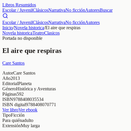
Libros Resumidos
Escolar / Juvenil
Clásicos
Narrativa
No ficción
Autores
Buscar
Escolar / Juvenil
Clásicos
Narrativa
No ficción
Autores
Inicio
/
Novela historica
/
El aire que respiras
Novela historica
Teatro
Clasicos
Portada no disponible
El aire que respiras
Care Santos
Autor
Care Santos
Año
2013
Editorial
Planeta
Género
Histórica y Aventuras
Páginas
592
ISBN
9788408035534
ISBN digital
9788408070771
Ver libro
Ver ebook
Tipo
Ficción
Para quién
adulto
Extensión
Muy larga