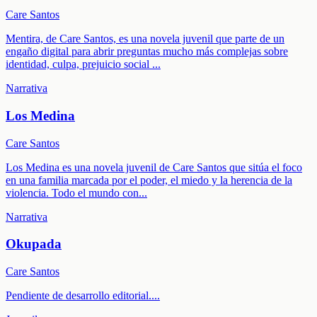
Care Santos
Mentira, de Care Santos, es una novela juvenil que parte de un
engaño digital para abrir preguntas mucho más complejas sobre
identidad, culpa, prejuicio social
...
Narrativa
Los Medina
Care Santos
Los Medina es una novela juvenil de Care Santos que sitúa el foco
en una familia marcada por el poder, el miedo y la herencia de la
violencia. Todo el mundo con
...
Narrativa
Okupada
Care Santos
Pendiente de desarrollo editorial.
...