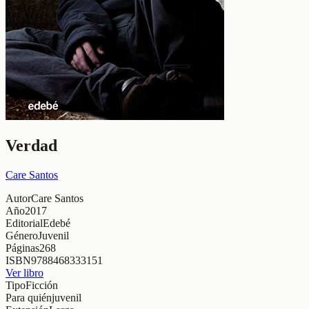
Verdad
Care Santos
Autor
Care Santos
Año
2017
Editorial
Edebé
Género
Juvenil
Páginas
268
ISBN
9788468333151
Ver libro
Tipo
Ficción
Para quién
juvenil