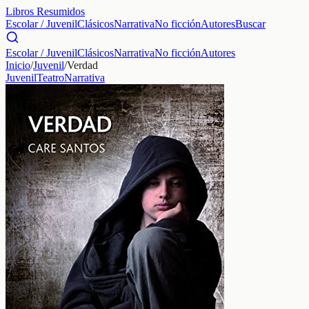
Libros Resumidos
Escolar / Juvenil
Clásicos
Narrativa
No ficción
Autores
Buscar
Escolar / Juvenil
Clásicos
Narrativa
No ficción
Autores
Inicio
/
Juvenil
/
Verdad
Juvenil
Teatro
Narrativa