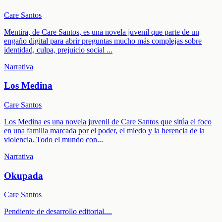
Care Santos
Mentira, de Care Santos, es una novela juvenil que parte de un
engaño digital para abrir preguntas mucho más complejas sobre
identidad, culpa, prejuicio social
...
Narrativa
Los Medina
Care Santos
Los Medina es una novela juvenil de Care Santos que sitúa el foco
en una familia marcada por el poder, el miedo y la herencia de la
violencia. Todo el mundo con
...
Narrativa
Okupada
Care Santos
Pendiente de desarrollo editorial.
...