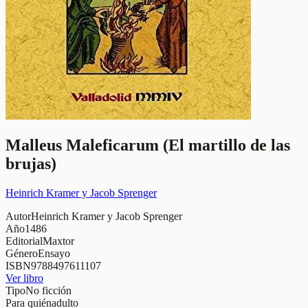
Malleus Maleficarum (El martillo de las
brujas)
Heinrich Kramer y Jacob Sprenger
Autor
Heinrich Kramer y Jacob Sprenger
Año
1486
Editorial
Maxtor
Género
Ensayo
ISBN
9788497611107
Ver libro
Tipo
No ficción
Para quién
adulto