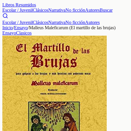
Libros Resumidos
Escolar / Juvenil
Clásicos
Narrativa
No ficción
Autores
Buscar
Escolar / Juvenil
Clásicos
Narrativa
No ficción
Autores
Inicio
/
Ensayo
/
Malleus Maleficarum (El martillo de las brujas)
Ensayo
Clasicos