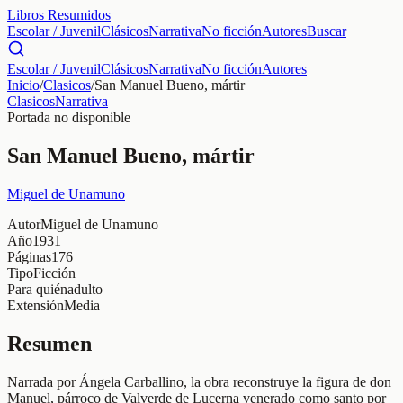
Libros Resumidos
Escolar / Juvenil
Clásicos
Narrativa
No ficción
Autores
Buscar
Escolar / Juvenil
Clásicos
Narrativa
No ficción
Autores
Inicio
/
Clasicos
/
San Manuel Bueno, mártir
Clasicos
Narrativa
Portada no disponible
San Manuel Bueno, mártir
Miguel de Unamuno
Autor
Miguel de Unamuno
Año
1931
Páginas
176
Tipo
Ficción
Para quién
adulto
Extensión
Media
Resumen
Narrada por Ángela Carballino, la obra reconstruye la figura de don
Manuel, párroco de Valverde de Lucerna venerado como santo por