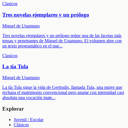
Clasicos
Tres novelas ejemplares y un prólogo
Miguel de Unamuno
Tres novelas ejemplares y un prólogo reúne una de las facetas más
tensas y penetrantes de Miguel de Unamuno. El volumen abre con
un texto programático en el que
...
Clasicos
La tía Tula
Miguel de Unamuno
La tía Tula sigue la vida de Gertrudis, llamada Tula, una mujer que
rechaza el matrimonio convencional pero asume con intensidad casi
absoluta una vocación mate
...
Explorar
Juvenil / Escolar
Clásicos