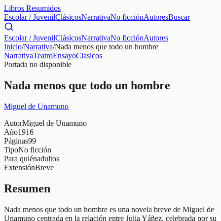
Libros Resumidos
Escolar / Juvenil
Clásicos
Narrativa
No ficción
Autores
Buscar
Escolar / Juvenil
Clásicos
Narrativa
No ficción
Autores
Inicio
/
Narrativa
/
Nada menos que todo un hombre
Narrativa
Teatro
Ensayo
Clasicos
Portada no disponible
Nada menos que todo un hombre
Miguel de Unamuno
Autor
Miguel de Unamuno
Año
1916
Páginas
99
Tipo
No ficción
Para quién
adultos
Extensión
Breve
Resumen
Nada menos que todo un hombre es una novela breve de Miguel de
Unamuno centrada en la relación entre Julia Yáñez, celebrada por su