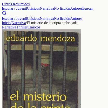
Libros Resumidos
Escolar / Juvenil
Clásicos
Narrativa
No ficción
Autores
Buscar
Escolar / Juvenil
Clásicos
Narrativa
No ficción
Autores
Inicio
/
Narrativa
/
El misterio de la cripta embrujada
Narrativa
Thriller
Clasicos