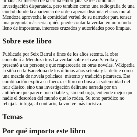
urbana. El misterio de la cripta embrujada se lee como una
investigación disparatada, pero también como una radiografía de una
ciudad donde la apariencia de orden apenas disimula el caos moral.
Mendoza aprovecha la comicidad verbal de su narrador para tensar
una pregunta más seria: quién puede contar la verdad en un mundo
lleno de imposturas, intereses cruzados y autoridades poco limpias.
Sobre este libro
Publicada por Seix Barral a fines de los años setenta, la obra
consolidó a Mendoza tras La verdad sobre el caso Savolta y
presentó a un personaje que reaparecería en otras novelas. Wikipedia
la sitúa en la Barcelona de los últimos años setenta y la define como
una mezcla de novela policíaca, misterio y tradición picaresca. Esa
combinación explica su fuerza: el libro no busca la solemnidad del
noir clásico, sino una investigación delirante narrada por un
antihéroe que parece poco fiable y, sin embargo, entiende mejor que
nadie el desorden del mundo que lo rodea. Su tono paródico no
rebaja la intriga; al contrario, la vuelve más incisiva.
Temas
Por qué importa este libro