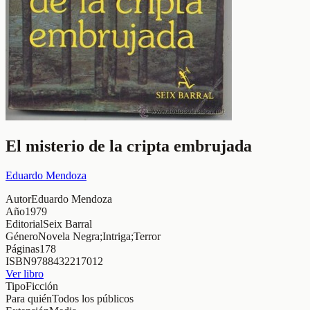
El misterio de la cripta embrujada
Eduardo Mendoza
Autor
Eduardo Mendoza
Año
1979
Editorial
Seix Barral
Género
Novela Negra;Intriga;Terror
Páginas
178
ISBN
9788432217012
Ver libro
Tipo
Ficción
Para quién
Todos los públicos