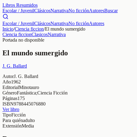
Libros Resumidos
Escolar / Juvenil
Clásicos
Narrativa
No ficción
Autores
Buscar
Escolar / Juvenil
Clásicos
Narrativa
No ficción
Autores
Inicio
/
Ciencia ficcion
/
El mundo sumergido
Ciencia ficcion
Clasicos
Narrativa
Portada no disponible
El mundo sumergido
J. G. Ballard
Autor
J. G. Ballard
Año
1962
Editorial
Minotauro
Género
Fantástica;Ciencia Ficción
Páginas
175
ISBN
9788445076880
Ver libro
Tipo
Ficción
Para quién
adulto
Extensión
Media