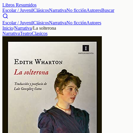
Libros Resumidos
Escolar / Juvenil
Clásicos
Narrativa
No ficción
Autores
Buscar
Escolar / Juvenil
Clásicos
Narrativa
No ficción
Autores
Inicio
/
Narrativa
/
La solterona
Narrativa
Teatro
Clasicos