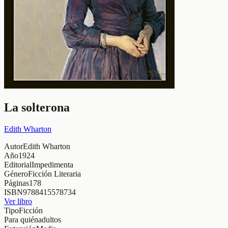
La solterona
Edith Wharton
Autor
Edith Wharton
Año
1924
Editorial
Impedimenta
Género
Ficción Literaria
Páginas
178
ISBN
9788415578734
Ver libro
Tipo
Ficción
Para quién
adultos