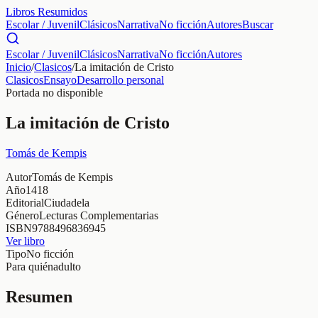
Libros Resumidos
Escolar / Juvenil
Clásicos
Narrativa
No ficción
Autores
Buscar
Escolar / Juvenil
Clásicos
Narrativa
No ficción
Autores
Inicio
/
Clasicos
/
La imitación de Cristo
Clasicos
Ensayo
Desarrollo personal
Portada no disponible
La imitación de Cristo
Tomás de Kempis
Autor
Tomás de Kempis
Año
1418
Editorial
Ciudadela
Género
Lecturas Complementarias
ISBN
9788496836945
Ver libro
Tipo
No ficción
Para quién
adulto
Resumen