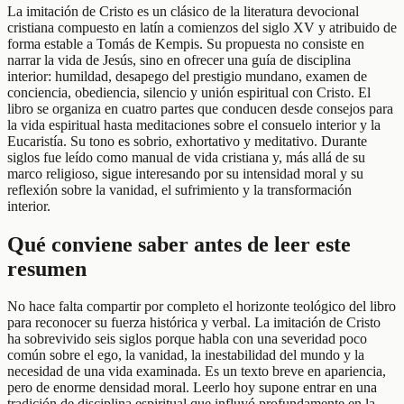
La imitación de Cristo es un clásico de la literatura devocional
cristiana compuesto en latín a comienzos del siglo XV y atribuido de
forma estable a Tomás de Kempis. Su propuesta no consiste en
narrar la vida de Jesús, sino en ofrecer una guía de disciplina
interior: humildad, desapego del prestigio mundano, examen de
conciencia, obediencia, silencio y unión espiritual con Cristo. El
libro se organiza en cuatro partes que conducen desde consejos para
la vida espiritual hasta meditaciones sobre el consuelo interior y la
Eucaristía. Su tono es sobrio, exhortativo y meditativo. Durante
siglos fue leído como manual de vida cristiana y, más allá de su
marco religioso, sigue interesando por su intensidad moral y su
reflexión sobre la vanidad, el sufrimiento y la transformación
interior.
Qué conviene saber antes de leer este
resumen
No hace falta compartir por completo el horizonte teológico del libro
para reconocer su fuerza histórica y verbal. La imitación de Cristo
ha sobrevivido seis siglos porque habla con una severidad poco
común sobre el ego, la vanidad, la inestabilidad del mundo y la
necesidad de una vida examinada. Es un texto breve en apariencia,
pero de enorme densidad moral. Leerlo hoy supone entrar en una
tradición de disciplina espiritual que influyó profundamente en la