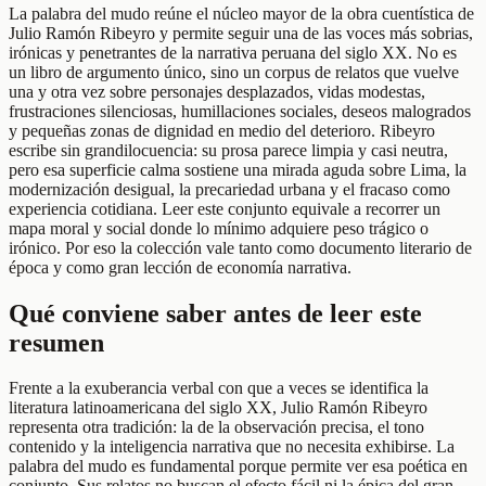
La palabra del mudo reúne el núcleo mayor de la obra cuentística de
Julio Ramón Ribeyro y permite seguir una de las voces más sobrias,
irónicas y penetrantes de la narrativa peruana del siglo XX. No es
un libro de argumento único, sino un corpus de relatos que vuelve
una y otra vez sobre personajes desplazados, vidas modestas,
frustraciones silenciosas, humillaciones sociales, deseos malogrados
y pequeñas zonas de dignidad en medio del deterioro. Ribeyro
escribe sin grandilocuencia: su prosa parece limpia y casi neutra,
pero esa superficie calma sostiene una mirada aguda sobre Lima, la
modernización desigual, la precariedad urbana y el fracaso como
experiencia cotidiana. Leer este conjunto equivale a recorrer un
mapa moral y social donde lo mínimo adquiere peso trágico o
irónico. Por eso la colección vale tanto como documento literario de
época y como gran lección de economía narrativa.
Qué conviene saber antes de leer este
resumen
Frente a la exuberancia verbal con que a veces se identifica la
literatura latinoamericana del siglo XX, Julio Ramón Ribeyro
representa otra tradición: la de la observación precisa, el tono
contenido y la inteligencia narrativa que no necesita exhibirse. La
palabra del mudo es fundamental porque permite ver esa poética en
conjunto. Sus relatos no buscan el efecto fácil ni la épica del gran