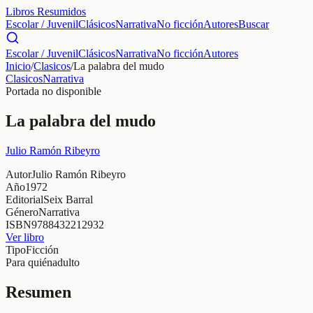
Libros Resumidos
Escolar / Juvenil
Clásicos
Narrativa
No ficción
Autores
Buscar
Escolar / Juvenil
Clásicos
Narrativa
No ficción
Autores
Inicio
/
Clasicos
/
La palabra del mudo
Clasicos
Narrativa
Portada no disponible
La palabra del mudo
Julio Ramón Ribeyro
Autor
Julio Ramón Ribeyro
Año
1972
Editorial
Seix Barral
Género
Narrativa
ISBN
9788432212932
Ver libro
Tipo
Ficción
Para quién
adulto
Resumen