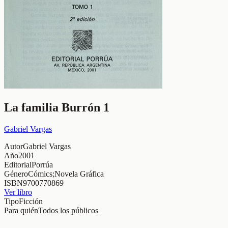
La familia Burrón 1
Gabriel Vargas
Autor
Gabriel Vargas
Año
2001
Editorial
Porrúa
Género
Cómics;Novela Gráfica
ISBN
9700770869
Ver libro
Tipo
Ficción
Para quién
Todos los públicos