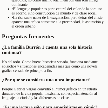
episodios, no como una novela lineal con una sola intriga
dominante.
•
El lenguaje popular es parte central del valor de la obra: no
es adorno, sino construcción de mundo y de clase social.
•
La risa suele nacer de la exageración, pero detrás del chiste
aparece una crítica constante a la precariedad, la aspiración y
el orden urbano.
Preguntas frecuentes
¿La familia Burrón 1 cuenta una sola historia
continua?
No del todo. Como buena historieta seriada, funciona mediante
episodios y situaciones encadenadas más que como una novela
gráfica cerrada de principio a fin.
¿Por qué se considera una obra importante?
Porque Gabriel Vargas convirtió el humor gráfico en un retrato
duradero de la vida popular mexicana, con especial atención al
lenguaje, la ciudad y las diferencias de clase.
¿Es una lectura sólo para especialistas en cómic?