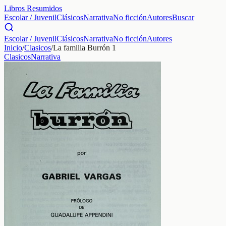
Libros Resumidos
Escolar / Juvenil
Clásicos
Narrativa
No ficción
Autores
Buscar
Escolar / Juvenil
Clásicos
Narrativa
No ficción
Autores
Inicio
/
Clasicos
/
La familia Burrón 1
Clasicos
Narrativa