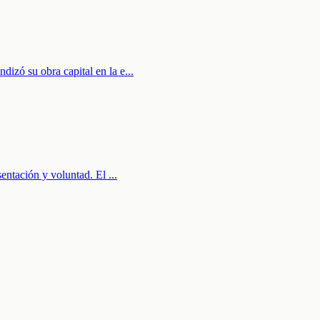
izó su obra capital en la e
...
sentación y voluntad. El
...