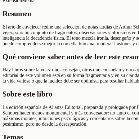
Extensión
Media
Resumen
El arte de envejecer reúne una selección de notas tardías de Arthur Sc
vejez, sino un conjunto de fragmentos, observaciones y aforismos en los
inteligencia la decadencia física. El tono mezcla ironía, desengaño y
puede comprenderse mejor la comedia humana, moderar ilusiones y def
Qué conviene saber antes de leer este res
Hay libros sobre la vejez que aconsejan, otros que consuelan y otros q
editorial de este volumen está en su forma fragmentaria y en su clarid
la vida valiosa o que la lucidez debe ser optimista para resultar habitab
Sobre este libro
La edición española de Alianza Editorial, preparada y prologada por 
Schopenhauer menos monumental y más conversador: no tanto el constru
máximas morales, intuiciones psicológicas y comentarios sobre la convi
pesimismo, pero no desde la desesperación.
Temas