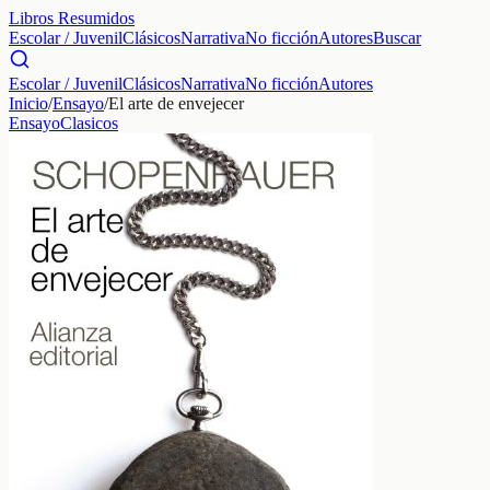
Libros Resumidos
Escolar / Juvenil
Clásicos
Narrativa
No ficción
Autores
Buscar
Escolar / Juvenil
Clásicos
Narrativa
No ficción
Autores
Inicio
/
Ensayo
/
El arte de envejecer
Ensayo
Clasicos