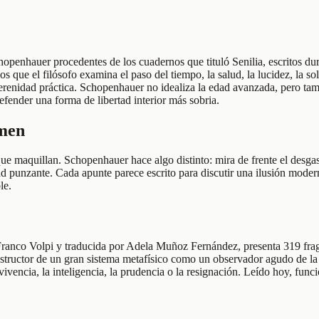
hopenhauer procedentes de los cuadernos que tituló Senilia, escritos dur
 que el filósofo examina el paso del tiempo, la salud, la lucidez, la sole
 serenidad práctica. Schopenhauer no idealiza la edad avanzada, pero ta
ender una forma de libertad interior más sobria.
umen
ue maquillan. Schopenhauer hace algo distinto: mira de frente el desgaste
ad punzante. Cada apunte parece escrito para discutir una ilusión modern
le.
Franco Volpi y traducida por Adela Muñoz Fernández, presenta 319 fragm
ctor de un gran sistema metafísico como un observador agudo de la exp
vencia, la inteligencia, la prudencia o la resignación. Leído hoy, funci