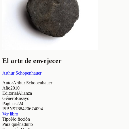
El arte de envejecer
Arthur Schopenhauer
Autor
Arthur Schopenhauer
Año
2010
Editorial
Alianza
Género
Ensayo
Páginas
224
ISBN
9788420674094
Ver libro
Tipo
No ficción
Para quién
adulto