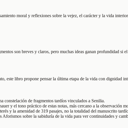
nsamiento moral y reflexiones sobre la vejez, el carácter y la vida interi
mentos son breves y claros, pero muchas ideas ganan profundidad si el lec
o, este libro propone pensar la última etapa de la vida con dignidad in
a constelación de fragmentos tardíos vinculados a Senilia.
uer y el tono práctico de estas notas, más cercano a la observación mor
terés y la amenidad de 319 pasajes, no la totalidad del manuscrito tardío
s Aforismos sobre la sabiduría de la vida para ver continuidades y camb