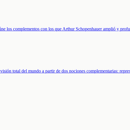
e los complementos con los que Arthur Schopenhauer amplió y profund
sión total del mundo a partir de dos nociones complementarias: repre