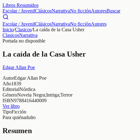
Libros Resumidos
Escolar / Juvenil
Clásicos
Narrativa
No ficción
Autores
Buscar
Escolar / Juvenil
Clásicos
Narrativa
No ficción
Autores
Inicio
/
Clasicos
/
La caída de la Casa Usher
Clasicos
Narrativa
Portada no disponible
La caída de la Casa Usher
Edgar Allan Poe
Autor
Edgar Allan Poe
Año
1839
Editorial
Nórdica
Género
Novela Negra;Intriga;Terror
ISBN
9788416440009
Ver libro
Tipo
Ficción
Para quién
adulto
Resumen