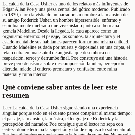
La caída de la Casa Usher es uno de los relatos más influyentes de
Edgar Allan Poe y una pieza central del gótico moderno. Publicado
en 1839, narra la visita de un narrador sin nombre a la mansión de
su amigo Roderick Usher, un hombre hipersensible, enfermo y
espiritualmente quebrado que vive aislado junto a su hermana
gemela Madeline. Desde la llegada, la casa aparece como un
organismo enfermo: el paisaje, los sonidos, la arquitectura y el
estado mental de sus habitantes parecen formar una misma entidad.
Cuando Madeline es dada por muerta y depositada en una cripta, el
relato entra en una espiral de angustia que desemboca en
reaparición, terror y derrumbe final. Poe construye así una historia
breve pero densísima sobre descomposición familiar, percepción
alterada, miedo al entierro prematuro y confusión entre ruina
material y ruina interior.
Qué conviene saber antes de leer este
resumen
Leer La caída de la Casa Usher sigue siendo una experiencia
singular porque todo en el cuento parece conspirar al mismo tiempo:
el paisaje, la mansión, la música, el lenguaje de Roderick y la
percepción del narrador. Poe consigue que el lector no sepa con
certeza dónde termina la sugestión y dónde empieza lo sobrenatural.
Esa incertidumbre es precisamente la fuente de su poder. No es solo