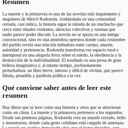
Resumen
La muerte y la primavera es una de las novelas más inquietantes y
singulares de Mercè Rodoreda. Ambientada en una comunidad
cerrada, casi mítica, la historia sigue la mirada de un muchacho que
crece entre rituales violentos, silencios colectivos y normas que
nadie parece poder discutir. La novela no se apoya en una intriga
convencional, sino en una atmósfera opresiva donde cada costumbre
del pueblo revela una relación turbadora entre cuerpo, muerte,
autoridad y pertenencia. Rodoreda transforma ese espacio rural e
intemporal en una alegoría feroz sobre el miedo, la obediencia y la
destrucción de la individualidad. El resultado es una prosa de gran
belleza imaginativa y, al mismo tiempo, profundamente
perturbadora: un libro breve, intenso y difícil de olvidar, que parece
fábula, pesadilla y parábola política a la vez.
Qué conviene saber antes de leer este
resumen
Hay libros que se leen como una historia y otros que se atraviesan
como un clima. La muerte y la primavera pertenece a los segundos.
Desde sus primeras páginas, Rodoreda crea un mundo cerrado, bello
y monstruoso, donde cada gesto cotidiano está cargado de amenaza.
La novela no explica demasiado: deja que el lector descubra, con