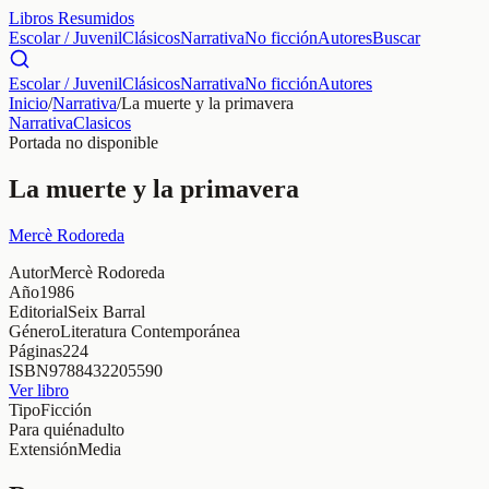
Libros Resumidos
Escolar / Juvenil
Clásicos
Narrativa
No ficción
Autores
Buscar
Escolar / Juvenil
Clásicos
Narrativa
No ficción
Autores
Inicio
/
Narrativa
/
La muerte y la primavera
Narrativa
Clasicos
Portada no disponible
La muerte y la primavera
Mercè Rodoreda
Autor
Mercè Rodoreda
Año
1986
Editorial
Seix Barral
Género
Literatura Contemporánea
Páginas
224
ISBN
9788432205590
Ver libro
Tipo
Ficción
Para quién
adulto
Extensión
Media