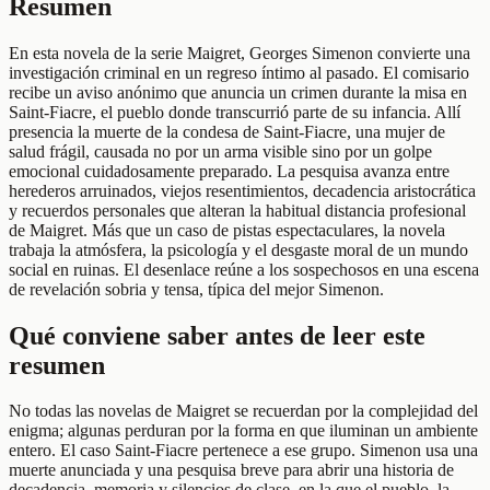
Resumen
En esta novela de la serie Maigret, Georges Simenon convierte una
investigación criminal en un regreso íntimo al pasado. El comisario
recibe un aviso anónimo que anuncia un crimen durante la misa en
Saint-Fiacre, el pueblo donde transcurrió parte de su infancia. Allí
presencia la muerte de la condesa de Saint-Fiacre, una mujer de
salud frágil, causada no por un arma visible sino por un golpe
emocional cuidadosamente preparado. La pesquisa avanza entre
herederos arruinados, viejos resentimientos, decadencia aristocrática
y recuerdos personales que alteran la habitual distancia profesional
de Maigret. Más que un caso de pistas espectaculares, la novela
trabaja la atmósfera, la psicología y el desgaste moral de un mundo
social en ruinas. El desenlace reúne a los sospechosos en una escena
de revelación sobria y tensa, típica del mejor Simenon.
Qué conviene saber antes de leer este
resumen
No todas las novelas de Maigret se recuerdan por la complejidad del
enigma; algunas perduran por la forma en que iluminan un ambiente
entero. El caso Saint-Fiacre pertenece a ese grupo. Simenon usa una
muerte anunciada y una pesquisa breve para abrir una historia de
decadencia, memoria y silencios de clase, en la que el pueblo, la