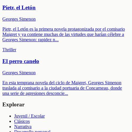
Pietr, el Letón
Georges Simenon
Pietr, el Letón es la primera novela protagonizada por el comisario
Maigret y ya contiene muchas de las virtudes que harían célebre a
Georges Simenon: rapidez n
...
Thriller
El perro canelo
Georges Simenon
En esta temprana novela del ciclo de Maigret, Georges Simenon
traslada al comisario a la ciudad portuaria de Concarneau, donde
una serie de agresiones desconcie
...
Explorar
Juvenil / Escolar
Clásicos
Narrativa
Desarrollo personal