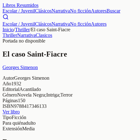
Libros Resumidos
Escolar / Juvenil
Clásicos
Narrativa
No ficción
Autores
Buscar
Escolar / Juvenil
Clásicos
Narrativa
No ficción
Autores
Inicio
/
Thriller
/
El caso Saint-Fiacre
Thriller
Narrativa
Clasicos
Portada no disponible
El caso Saint-Fiacre
Georges Simenon
Autor
Georges Simenon
Año
1932
Editorial
Acantilado
Género
Novela Negra;Intriga;Terror
Páginas
150
ISBN
9788417346133
Ver libro
Tipo
Ficción
Para quién
adulto
Extensión
Media