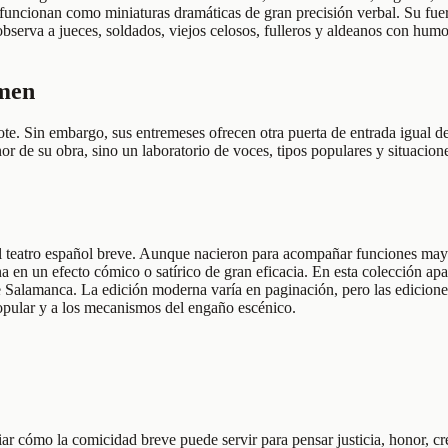
funcionan como miniaturas dramáticas de gran precisión verbal. Su fuerz
observa a jueces, soldados, viejos celosos, fulleros y aldeanos con humo
umen
. Sin embargo, sus entremeses ofrecen otra puerta de entrada igual de 
nor de su obra, sino un laboratorio de voces, tipos populares y situaci
el teatro español breve. Aunque nacieron para acompañar funciones mayor
na en un efecto cómico o satírico de gran eficacia. En esta colección apa
e Salamanca. La edición moderna varía en paginación, pero las ediciones
opular y a los mecanismos del engaño escénico.
ar cómo la comicidad breve puede servir para pensar justicia, honor, cr