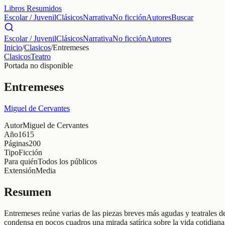
Libros Resumidos
Escolar / Juvenil
Clásicos
Narrativa
No ficción
Autores
Buscar
Escolar / Juvenil
Clásicos
Narrativa
No ficción
Autores
Inicio
/
Clasicos
/
Entremeses
Clasicos
Teatro
Portada no disponible
Entremeses
Miguel de Cervantes
Autor
Miguel de Cervantes
Año
1615
Páginas
200
Tipo
Ficción
Para quién
Todos los públicos
Extensión
Media
Resumen
Entremeses reúne varias de las piezas breves más agudas y teatrales 
condensa en pocos cuadros una mirada satírica sobre la vida cotidiana