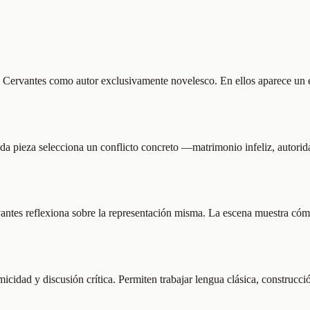
Cervantes como autor exclusivamente novelesco. En ellos aparece un esc
a. Cada pieza selecciona un conflicto concreto —matrimonio infeliz, auto
rvantes reflexiona sobre la representación misma. La escena muestra c
cidad y discusión crítica. Permiten trabajar lengua clásica, construcc