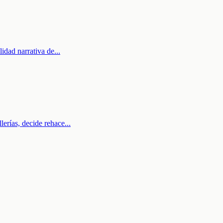
lidad narrativa de
...
lerías, decide rehace
...