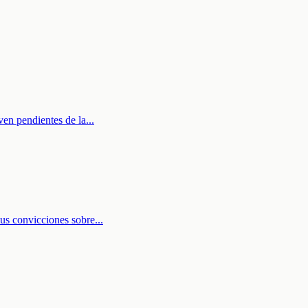
ven pendientes de la
...
sus convicciones sobre
...