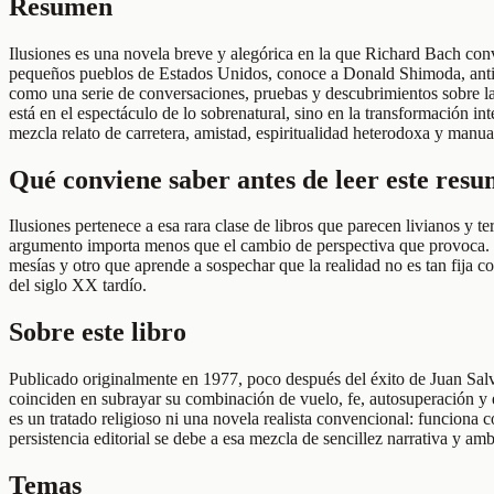
Resumen
Ilusiones es una novela breve y alegórica en la que Richard Bach conv
pequeños pueblos de Estados Unidos, conoce a Donald Shimoda, antigu
como una serie de conversaciones, pruebas y descubrimientos sobre la l
está en el espectáculo de lo sobrenatural, sino en la transformación i
mezcla relato de carretera, amistad, espiritualidad heterodoxa y manu
Qué conviene saber antes de leer este res
Ilusiones pertenece a esa rara clase de libros que parecen livianos y
argumento importa menos que el cambio de perspectiva que provoca. 
mesías y otro que aprende a sospechar que la realidad no es tan fija c
del siglo XX tardío.
Sobre este libro
Publicado originalmente en 1977, poco después del éxito de Juan Sal
coinciden en subrayar su combinación de vuelo, fe, autosuperación y 
es un tratado religioso ni una novela realista convencional: funciona 
persistencia editorial se debe a esa mezcla de sencillez narrativa y am
Temas