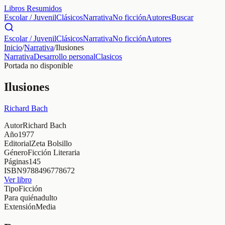
Libros Resumidos
Escolar / Juvenil
Clásicos
Narrativa
No ficción
Autores
Buscar
Escolar / Juvenil
Clásicos
Narrativa
No ficción
Autores
Inicio
/
Narrativa
/
Ilusiones
Narrativa
Desarrollo personal
Clasicos
Portada no disponible
Ilusiones
Richard Bach
Autor
Richard Bach
Año
1977
Editorial
Zeta Bolsillo
Género
Ficción Literaria
Páginas
145
ISBN
9788496778672
Ver libro
Tipo
Ficción
Para quién
adulto
Extensión
Media