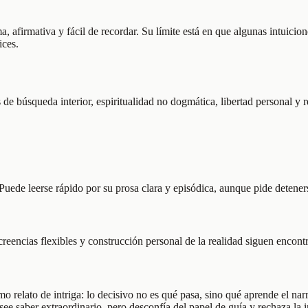
, afirmativa y fácil de recordar. Su límite está en que algunas intuici
ices.
de búsqueda interior, espiritualidad no dogmática, libertad personal y re
Puede leerse rápido por su prosa clara y episódica, aunque pide detener
encias flexibles y construcción personal de la realidad siguen encont
 relato de intriga: lo decisivo no es qué pasa, sino qué aprende el narr
 saber extraordinario, pero desconfía del papel de guía y rechaza la in