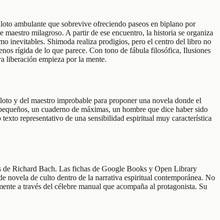
 piloto ambulante que sobrevive ofreciendo paseos en biplano por
estro milagroso. A partir de ese encuentro, la historia se organiza
mo inevitables. Shimoda realiza prodigios, pero el centro del libro no
nos rígida de lo que parece. Con tono de fábula filosófica, Ilusiones
ra liberación empieza por la mente.
 piloto y del maestro improbable para proponer una novela donde el
s pequeños, un cuaderno de máximas, un hombre que dice haber sido
exto representativo de una sensibilidad espiritual muy característica
dos de Richard Bach. Las fichas de Google Books y Open Library
e novela de culto dentro de la narrativa espiritual contemporánea. No
almente a través del célebre manual que acompaña al protagonista. Su