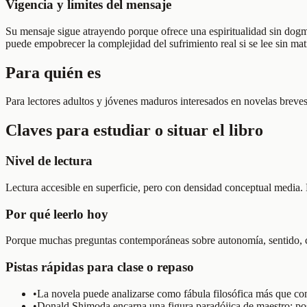
Vigencia y límites del mensaje
Su mensaje sigue atrayendo porque ofrece una espiritualidad sin dogma
puede empobrecer la complejidad del sufrimiento real si se lee sin mat
Para quién es
Para lectores adultos y jóvenes maduros interesados en novelas breves 
Claves para estudiar o situar el libro
Nivel de lectura
Lectura accesible en superficie, pero con densidad conceptual media. 
Por qué leerlo hoy
Porque muchas preguntas contemporáneas sobre autonomía, sentido, cre
Pistas rápidas para clase o repaso
•
La novela puede analizarse como fábula filosófica más que como
•
Donald Shimoda encarna una figura paradójica de maestro: posee