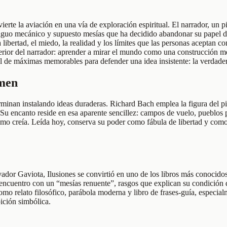
ierte la aviación en una vía de exploración espiritual. El narrador, un
o mecánico y supuesto mesías que ha decidido abandonar su papel de ma
ibertad, el miedo, la realidad y los límites que las personas aceptan co
nterior del narrador: aprender a mirar el mundo como una construcción me
al de máximas memorables para defender una idea insistente: la verdade
umen
 terminan instalando ideas duraderas. Richard Bach emplea la figura del
Su encanto reside en esa aparente sencillez: campos de vuelo, pueblo
omo creía. Leída hoy, conserva su poder como fábula de libertad y como t
vador Gaviota, Ilusiones se convirtió en uno de los libros más conoci
encuentro con un “mesías renuente”, rasgos que explican su condición d
como relato filosófico, parábola moderna y libro de frases-guía, especi
bición simbólica.