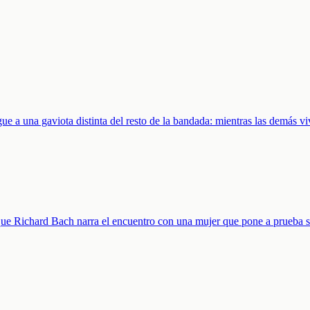
e a una gaviota distinta del resto de la bandada: mientras las demás vi
a que Richard Bach narra el encuentro con una mujer que pone a prueba 