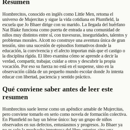
Resumen
Hombrecitos, conocido en inglés como Little Men, retoma el
universo de Mujercitas y sigue la vida cotidiana en Plumfield, la
escuela que Jo Bhaer dirige con su marido. La llegada del huérfano
Nat Blake funciona como puerta de entrada a una comunidad de
niños muy distintos entre sí, con travesuras, inseguridades, talentos y
problemas morales. Alcott no construye una aventura única de gran
tensión, sino una sucesión de episodios formativos donde la
educación, la convivencia y el afecto importan más que el castigo o
la disciplina rígida. El libro examina cómo se aprende a decir la
verdad, compartir, trabajar, cuidar a otros y descubrir la propia
vocación. Por eso su fuerza no está en el suspense, sino en la
observación cálida de un pequeño mundo escolar donde Jo intenta
educar con libertad, paciencia y sentido práctico.
Qué conviene saber antes de leer este
resumen
Hombrecitos suele leerse como un apéndice amable de Mujercitas,
pero conviene tomarlo en serio como novela de formación colectiva.
En Plumfield no hay un héroe único: hay un grupo de niños
observados en sus defectos, entusiasmos y progresos. Jo Bhaer ya
no es solo la muchacha impetuosa del libro anterior, sino una