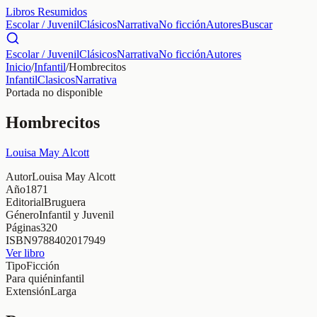
Libros Resumidos
Escolar / Juvenil
Clásicos
Narrativa
No ficción
Autores
Buscar
Escolar / Juvenil
Clásicos
Narrativa
No ficción
Autores
Inicio
/
Infantil
/
Hombrecitos
Infantil
Clasicos
Narrativa
Portada no disponible
Hombrecitos
Louisa May Alcott
Autor
Louisa May Alcott
Año
1871
Editorial
Bruguera
Género
Infantil y Juvenil
Páginas
320
ISBN
9788402017949
Ver libro
Tipo
Ficción
Para quién
infantil
Extensión
Larga