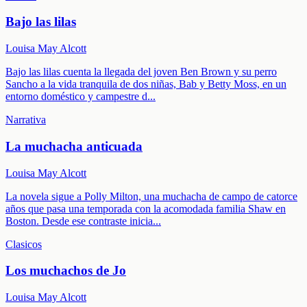
Bajo las lilas
Louisa May Alcott
Bajo las lilas cuenta la llegada del joven Ben Brown y su perro
Sancho a la vida tranquila de dos niñas, Bab y Betty Moss, en un
entorno doméstico y campestre d
...
Narrativa
La muchacha anticuada
Louisa May Alcott
La novela sigue a Polly Milton, una muchacha de campo de catorce
años que pasa una temporada con la acomodada familia Shaw en
Boston. Desde ese contraste inicia
...
Clasicos
Los muchachos de Jo
Louisa May Alcott