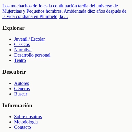
Los muchachos de Jo es la continuación tardía del universo de
Mujercitas y Pequeños hombres. Ambientada diez años después de
la vida cotidiana en Plumfield, la
...
Explorar
Juvenil / Escolar
Clásicos
Narrativa
Desarrollo personal
Teatro
Descubrir
Autores
Géneros
Buscar
Información
Sobre nosotros
Metodología
Contacto