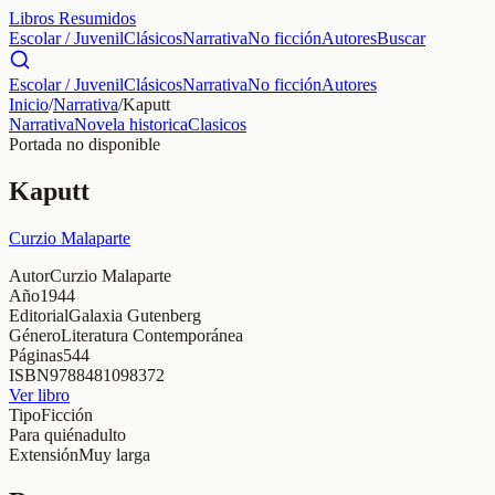
Libros Resumidos
Escolar / Juvenil
Clásicos
Narrativa
No ficción
Autores
Buscar
Escolar / Juvenil
Clásicos
Narrativa
No ficción
Autores
Inicio
/
Narrativa
/
Kaputt
Narrativa
Novela historica
Clasicos
Portada no disponible
Kaputt
Curzio Malaparte
Autor
Curzio Malaparte
Año
1944
Editorial
Galaxia Gutenberg
Género
Literatura Contemporánea
Páginas
544
ISBN
9788481098372
Ver libro
Tipo
Ficción
Para quién
adulto
Extensión
Muy larga