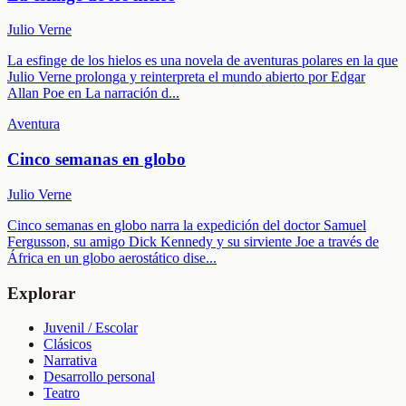
Julio Verne
La esfinge de los hielos es una novela de aventuras polares en la que
Julio Verne prolonga y reinterpreta el mundo abierto por Edgar
Allan Poe en La narración d
...
Aventura
Cinco semanas en globo
Julio Verne
Cinco semanas en globo narra la expedición del doctor Samuel
Fergusson, su amigo Dick Kennedy y su sirviente Joe a través de
África en un globo aerostático dise
...
Explorar
Juvenil / Escolar
Clásicos
Narrativa
Desarrollo personal
Teatro