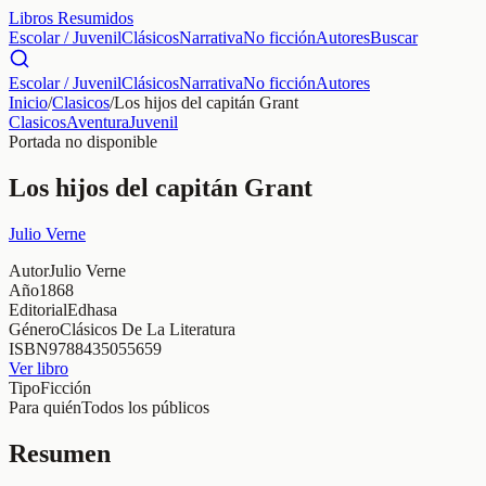
Libros Resumidos
Escolar / Juvenil
Clásicos
Narrativa
No ficción
Autores
Buscar
Escolar / Juvenil
Clásicos
Narrativa
No ficción
Autores
Inicio
/
Clasicos
/
Los hijos del capitán Grant
Clasicos
Aventura
Juvenil
Portada no disponible
Los hijos del capitán Grant
Julio Verne
Autor
Julio Verne
Año
1868
Editorial
Edhasa
Género
Clásicos De La Literatura
ISBN
9788435055659
Ver libro
Tipo
Ficción
Para quién
Todos los públicos
Resumen