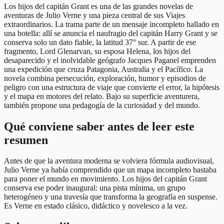
Los hijos del capitán Grant es una de las grandes novelas de
aventuras de Julio Verne y una pieza central de sus Viajes
extraordinarios. La trama parte de un mensaje incompleto hallado en
una botella: allí se anuncia el naufragio del capitán Harry Grant y se
conserva solo un dato fiable, la latitud 37° sur. A partir de ese
fragmento, Lord Glenarvan, su esposa Helena, los hijos del
desaparecido y el inolvidable geógrafo Jacques Paganel emprenden
una expedición que cruza Patagonia, Australia y el Pacífico. La
novela combina persecución, exploración, humor y episodios de
peligro con una estructura de viaje que convierte el error, la hipótesis
y el mapa en motores del relato. Bajo su superficie aventurera,
también propone una pedagogía de la curiosidad y del mundo.
Qué conviene saber antes de leer este
resumen
Antes de que la aventura moderna se volviera fórmula audiovisual,
Julio Verne ya había comprendido que un mapa incompleto bastaba
para poner el mundo en movimiento. Los hijos del capitán Grant
conserva ese poder inaugural: una pista mínima, un grupo
heterogéneo y una travesía que transforma la geografía en suspense.
Es Verne en estado clásico, didáctico y novelesco a la vez.