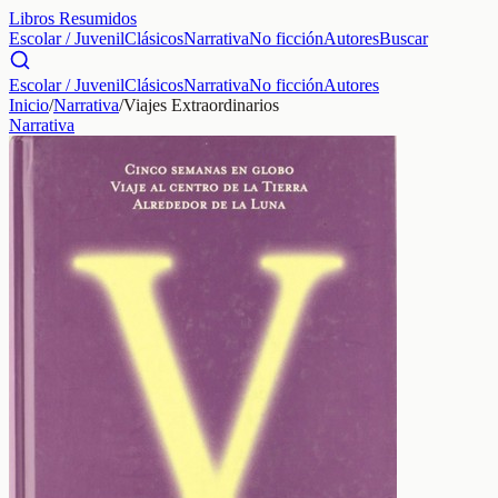
Libros Resumidos
Escolar / Juvenil
Clásicos
Narrativa
No ficción
Autores
Buscar
Escolar / Juvenil
Clásicos
Narrativa
No ficción
Autores
Inicio
/
Narrativa
/
Viajes Extraordinarios
Narrativa