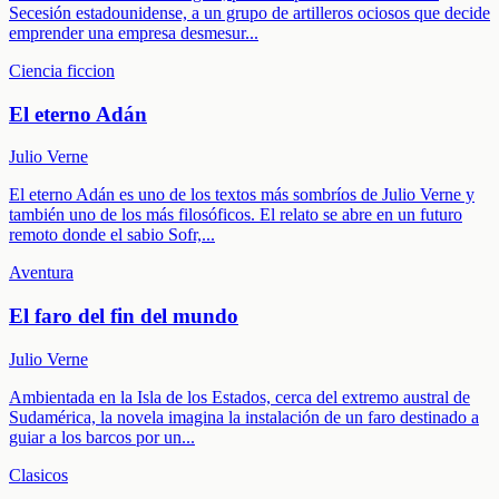
Secesión estadounidense, a un grupo de artilleros ociosos que decide
emprender una empresa desmesur
...
Ciencia ficcion
El eterno Adán
Julio Verne
El eterno Adán es uno de los textos más sombríos de Julio Verne y
también uno de los más filosóficos. El relato se abre en un futuro
remoto donde el sabio Sofr,
...
Aventura
El faro del fin del mundo
Julio Verne
Ambientada en la Isla de los Estados, cerca del extremo austral de
Sudamérica, la novela imagina la instalación de un faro destinado a
guiar a los barcos por un
...
Clasicos