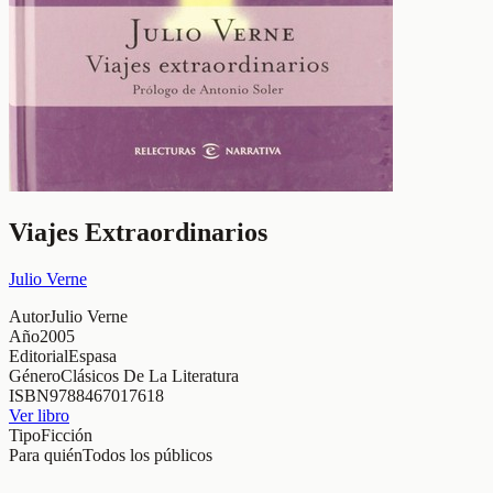
Viajes Extraordinarios
Julio Verne
Autor
Julio Verne
Año
2005
Editorial
Espasa
Género
Clásicos De La Literatura
ISBN
9788467017618
Ver libro
Tipo
Ficción
Para quién
Todos los públicos