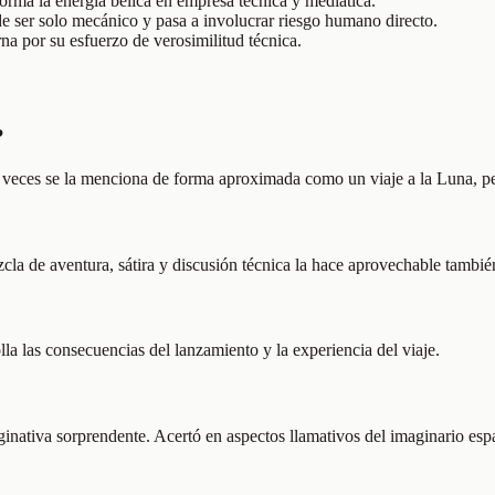
rma la energía bélica en empresa técnica y mediática.
e ser solo mecánico y pasa a involucrar riesgo humano directo.
a por su esfuerzo de verosimilitud técnica.
?
 a veces se la menciona de forma aproximada como un viaje a la Luna, pe
cla de aventura, sátira y discusión técnica la hace aprovechable también
la las consecuencias del lanzamiento y la experiencia del viaje.
ativa sorprendente. Acertó en aspectos llamativos del imaginario espacia