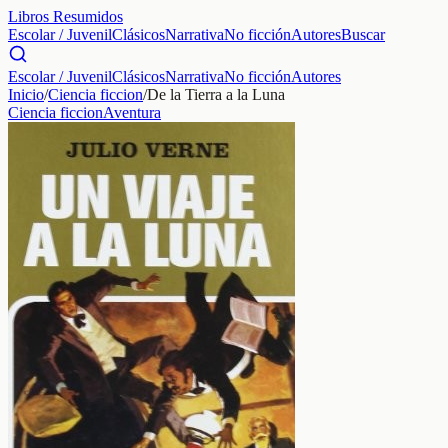
Libros Resumidos
Escolar / Juvenil
Clásicos
Narrativa
No ficción
Autores
Buscar
Escolar / Juvenil
Clásicos
Narrativa
No ficción
Autores
Inicio
/
Ciencia ficcion
/
De la Tierra a la Luna
Ciencia ficcion
Aventura