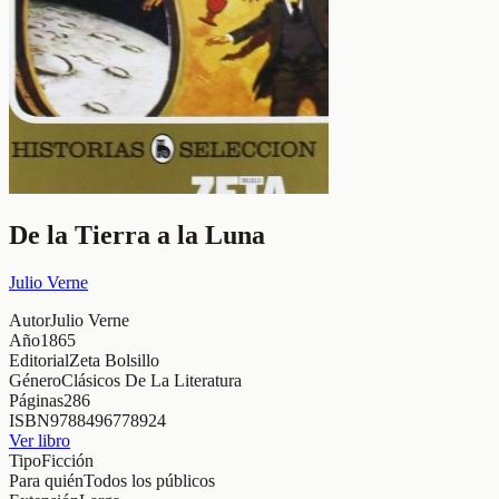
De la Tierra a la Luna
Julio Verne
Autor
Julio Verne
Año
1865
Editorial
Zeta Bolsillo
Género
Clásicos De La Literatura
Páginas
286
ISBN
9788496778924
Ver libro
Tipo
Ficción
Para quién
Todos los públicos