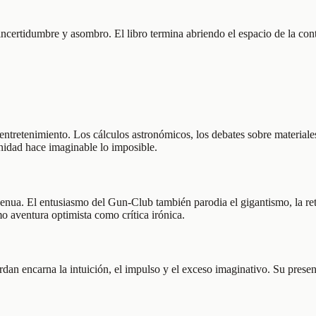
on incertidumbre y asombro. El libro termina abriendo el espacio de la con
tretenimiento. Los cálculos astronómicos, los debates sobre materiales
nidad hace imaginable lo imposible.
enua. El entusiasmo del Gun-Club también parodia el gigantismo, la retó
o aventura optimista como crítica irónica.
Ardan encarna la intuición, el impulso y el exceso imaginativo. Su pres