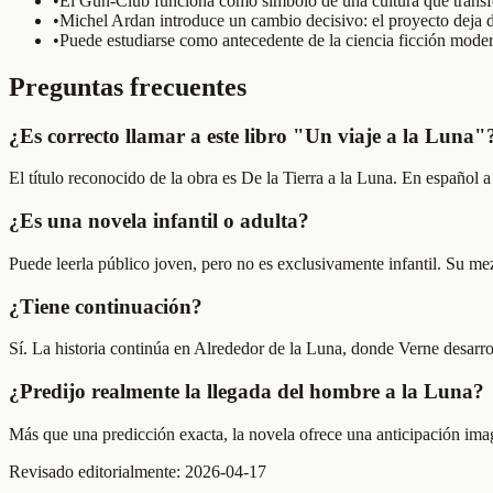
•
El Gun-Club funciona como símbolo de una cultura que transfo
•
Michel Ardan introduce un cambio decisivo: el proyecto deja d
•
Puede estudiarse como antecedente de la ciencia ficción modern
Preguntas frecuentes
¿Es correcto llamar a este libro "Un viaje a la Luna"
El título reconocido de la obra es De la Tierra a la Luna. En español
¿Es una novela infantil o adulta?
Puede leerla público joven, pero no es exclusivamente infantil. Su mez
¿Tiene continuación?
Sí. La historia continúa en Alrededor de la Luna, donde Verne desarrol
¿Predijo realmente la llegada del hombre a la Luna?
Más que una predicción exacta, la novela ofrece una anticipación imagin
Revisado editorialmente:
2026-04-17