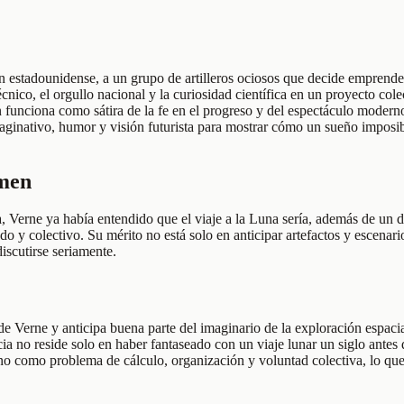
n estadounidense, a un grupo de artilleros ociosos que decide emprende
nico, el orgullo nacional y la curiosidad científica en un proyecto co
n funciona como sátira de la fe en el progreso y del espectáculo moder
ginativo, humor y visión futurista para mostrar cómo un sueño imposibl
umen
, Verne ya había entendido que el viaje a la Luna sería, además de un de
 y colectivo. Su mérito no está solo en anticipar artefactos y escenari
iscutirse seriamente.
 de Verne y anticipa buena parte del imaginario de la exploración espac
no reside solo en haber fantaseado con un viaje lunar un siglo antes de
ino como problema de cálculo, organización y voluntad colectiva, lo que