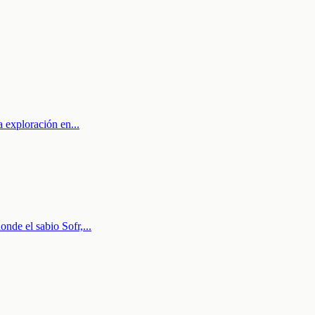
la exploración en
...
onde el sabio Sofr,
...