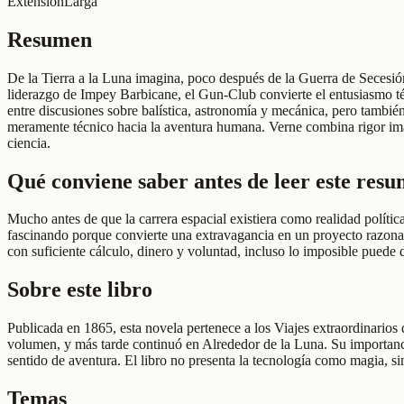
Extensión
Larga
Resumen
De la Tierra a la Luna imagina, poco después de la Guerra de Secesió
liderazgo de Impey Barbicane, el Gun-Club convierte el entusiasmo téc
entre discusiones sobre balística, astronomía y mecánica, pero tambié
meramente técnico hacia la aventura humana. Verne combina rigor ima
ciencia.
Qué conviene saber antes de leer este res
Mucho antes de que la carrera espacial existiera como realidad política
fascinando porque convierte una extravagancia en un proyecto razonado
con suficiente cálculo, dinero y voluntad, incluso lo imposible puede d
Sobre este libro
Publicada en 1865, esta novela pertenece a los Viajes extraordinarios
volumen, y más tarde continuó en Alrededor de la Luna. Su importancia 
sentido de aventura. El libro no presenta la tecnología como magia, s
Temas