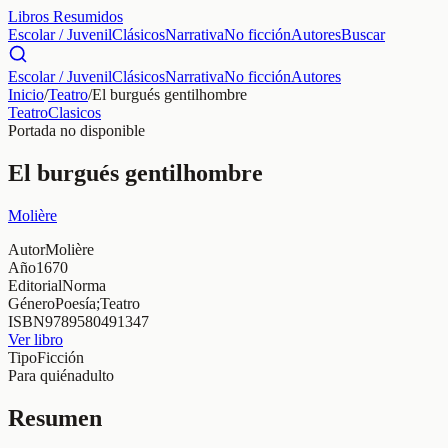
Libros Resumidos
Escolar / Juvenil
Clásicos
Narrativa
No ficción
Autores
Buscar
Escolar / Juvenil
Clásicos
Narrativa
No ficción
Autores
Inicio
/
Teatro
/
El burgués gentilhombre
Teatro
Clasicos
Portada no disponible
El burgués gentilhombre
Molière
Autor
Molière
Año
1670
Editorial
Norma
Género
Poesía;Teatro
ISBN
9789580491347
Ver libro
Tipo
Ficción
Para quién
adulto
Resumen