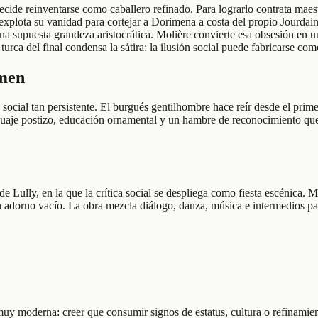
cide reinventarse como caballero refinado. Para lograrlo contrata maest
plota su vanidad para cortejar a Dorimena a costa del propio Jourdain.
na supuesta grandeza aristocrática. Molière convierte esa obsesión en u
urca del final condensa la sátira: la ilusión social puede fabricarse co
umen
social tan persistente. El burgués gentilhombre hace reír desde el prim
uaje postizo, educación ornamental y un hambre de reconocimiento que v
Lully, en la que la crítica social se despliega como fiesta escénica. Mo
 en adorno vacío. La obra mezcla diálogo, danza, música e intermedios pa
y moderna: creer que consumir signos de estatus, cultura o refinamient