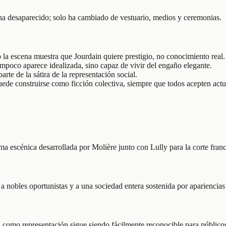
 ha desaparecido; solo ha cambiado de vestuario, medios y ceremonias.
la escena muestra que Jourdain quiere prestigio, no conocimiento real.
mpoco aparece idealizada, sino capaz de vivir del engaño elegante.
te de la sátira de la representación social.
puede construirse como ficción colectiva, siempre que todos acepten actu
 escénica desarrollada por Molière junto con Lully para la corte franc
 nobles oportunistas y a una sociedad entera sostenida por apariencias y
ad como representación sigue siendo fácilmente reconocible para públic