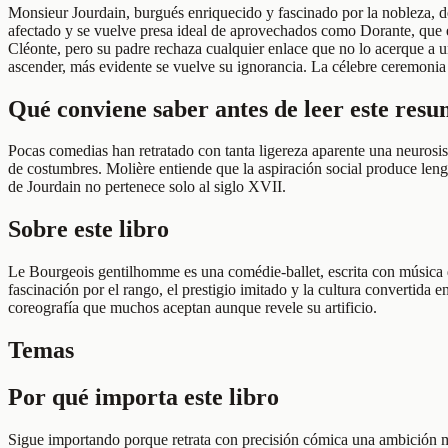
Monsieur Jourdain, burgués enriquecido y fascinado por la nobleza, de
afectado y se vuelve presa ideal de aprovechados como Dorante, que ex
Cléonte, pero su padre rechaza cualquier enlace que no lo acerque a u
ascender, más evidente se vuelve su ignorancia. La célebre ceremonia t
Qué conviene saber antes de leer este res
Pocas comedias han retratado con tanta ligereza aparente una neurosis 
de costumbres. Molière entiende que la aspiración social produce leng
de Jourdain no pertenece solo al siglo XVII.
Sobre este libro
Le Bourgeois gentilhomme es una comédie-ballet, escrita con música de 
fascinación por el rango, el prestigio imitado y la cultura convertida
coreografía que muchos aceptan aunque revele su artificio.
Temas
Por qué importa este libro
Sigue importando porque retrata con precisión cómica una ambición mu