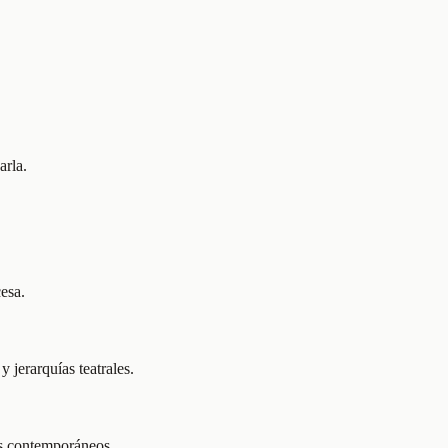
arla.
esa.
 jerarquías teatrales.
os contemporáneos.