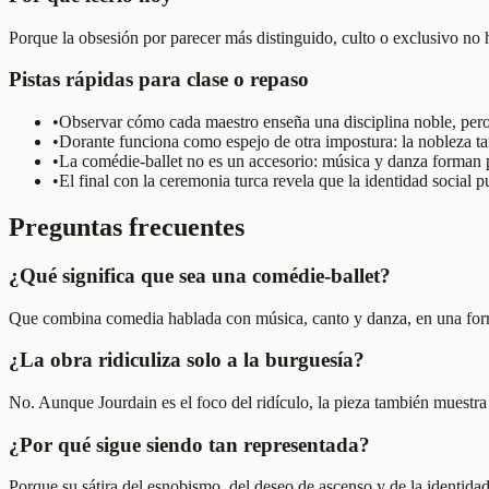
Porque la obsesión por parecer más distinguido, culto o exclusivo no
Pistas rápidas para clase o repaso
•
Observar cómo cada maestro enseña una disciplina noble, pero 
•
Dorante funciona como espejo de otra impostura: la nobleza ta
•
La comédie-ballet no es un accesorio: música y danza forman par
•
El final con la ceremonia turca revela que la identidad social 
Preguntas frecuentes
¿Qué significa que sea una comédie-ballet?
Que combina comedia hablada con música, canto y danza, en una forma
¿La obra ridiculiza solo a la burguesía?
No. Aunque Jourdain es el foco del ridículo, la pieza también muestra a
¿Por qué sigue siendo tan representada?
Porque su sátira del esnobismo, del deseo de ascenso y de la identid