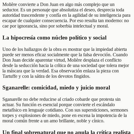
Molière convierte a Don Juan en algo más complejo que un
seductor. Es un personaje que absolutiza el deseo, desprecia toda
autoridad trascendente y confía en la agilidad de su inteligencia para
escapar de cualquier consecuencia. Por eso resulta tan moderno: no
cae por ignorancia, sino por soberbia intelectual y moral.
La hipocresía como núcleo político y social
Uno de los hallazgos de la obra es mostrar que la impiedad abierta
puede ser menos eficaz socialmente que la falsa devoción. Cuando
Don Juan decide aparentar virtud, Molière desplaza el conflicto
desde la seducción hacia la crítica de una sociedad que tolera mejor
la máscara que la verdad. Esa observación enlaza la pieza con
Tartuffe y con la sátira de los devotos fingidos.
Sganarelle: comicidad, miedo y juicio moral
Sganarelle no debe reducirse al criado cobarde que protesta sin
actuar. Su función es esencial porque convierte el escándalo
metafísico en lenguaje cotidiano. Con sus supersticiones, sermones
torpes y explosiones de miedo, pone en escena la impotencia de la
moral común frente a un amo brillante, noble y cínico.
Un final sobrenatural que no anula la crítica realista