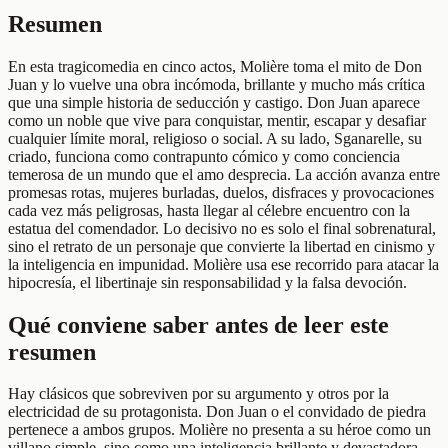
Resumen
En esta tragicomedia en cinco actos, Molière toma el mito de Don
Juan y lo vuelve una obra incómoda, brillante y mucho más crítica
que una simple historia de seducción y castigo. Don Juan aparece
como un noble que vive para conquistar, mentir, escapar y desafiar
cualquier límite moral, religioso o social. A su lado, Sganarelle, su
criado, funciona como contrapunto cómico y como conciencia
temerosa de un mundo que el amo desprecia. La acción avanza entre
promesas rotas, mujeres burladas, duelos, disfraces y provocaciones
cada vez más peligrosas, hasta llegar al célebre encuentro con la
estatua del comendador. Lo decisivo no es solo el final sobrenatural,
sino el retrato de un personaje que convierte la libertad en cinismo y
la inteligencia en impunidad. Molière usa ese recorrido para atacar la
hipocresía, el libertinaje sin responsabilidad y la falsa devoción.
Qué conviene saber antes de leer este
resumen
Hay clásicos que sobreviven por su argumento y otros por la
electricidad de su protagonista. Don Juan o el convidado de piedra
pertenece a ambos grupos. Molière no presenta a su héroe como un
villano simple, sino como una inteligencia brillante y devastadora