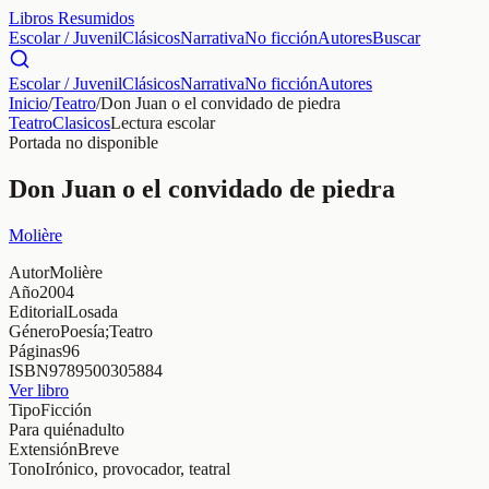
Libros Resumidos
Escolar / Juvenil
Clásicos
Narrativa
No ficción
Autores
Buscar
Escolar / Juvenil
Clásicos
Narrativa
No ficción
Autores
Inicio
/
Teatro
/
Don Juan o el convidado de piedra
Teatro
Clasicos
Lectura escolar
Portada no disponible
Don Juan o el convidado de piedra
Molière
Autor
Molière
Año
2004
Editorial
Losada
Género
Poesía;Teatro
Páginas
96
ISBN
9789500305884
Ver libro
Tipo
Ficción
Para quién
adulto
Extensión
Breve
Tono
Irónico, provocador, teatral