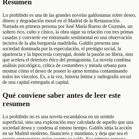
Resumen
Lo prohibido es una de las grandes novelas galdosianas sobre deseo,
dinero y degradación moral en el Madrid de la Restauración.
Narrada en primera persona por José María Bueno de Guzmán, un
soltero rico, culto y cínico, la obra sigue su relación con tres primas
casadas y convierte ese entramado sentimental en una observación
incisiva de la alta burguesía madrileña. Galdós presenta una
sociedad dominada por la especulación, el prestigio social, la
apariencia y la hipocresía conyugal, donde la pasión no libera, sino
que acelera el deterioro ético del protagonista. La novela combina
análisis psicológico, crítica de costumbres y mirada urbana para
mostrar cómo el deseo de poseer lo ajeno termina contaminando
todos los vínculos. Es, a la vez, historia íntima y radiografía social
de una capital entregada al capital.
Qué conviene saber antes de leer este
resumen
Lo prohibido no es una novela escandalosa en un sentido
superficial, sino una exploración muy calculada de aquello que una
sociedad desea y condena al mismo tiempo. Galdós sitúa la acción
en un Madrid moderno, financiero y mundano, y deja que sea el
propio protagonista quien cuente su caída. Esa primera persona