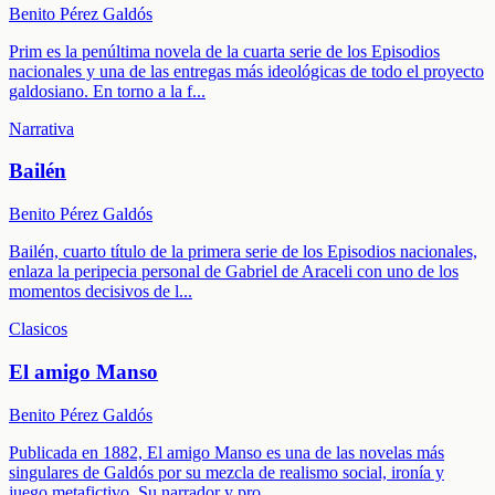
Benito Pérez Galdós
Prim es la penúltima novela de la cuarta serie de los Episodios
nacionales y una de las entregas más ideológicas de todo el proyecto
galdosiano. En torno a la f
...
Narrativa
Bailén
Benito Pérez Galdós
Bailén, cuarto título de la primera serie de los Episodios nacionales,
enlaza la peripecia personal de Gabriel de Araceli con uno de los
momentos decisivos de l
...
Clasicos
El amigo Manso
Benito Pérez Galdós
Publicada en 1882, El amigo Manso es una de las novelas más
singulares de Galdós por su mezcla de realismo social, ironía y
juego metafictivo. Su narrador y pro
...