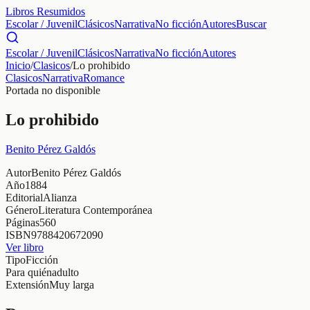
Libros Resumidos
Escolar / Juvenil
Clásicos
Narrativa
No ficción
Autores
Buscar
Escolar / Juvenil
Clásicos
Narrativa
No ficción
Autores
Inicio
/
Clasicos
/
Lo prohibido
Clasicos
Narrativa
Romance
Portada no disponible
Lo prohibido
Benito Pérez Galdós
Autor
Benito Pérez Galdós
Año
1884
Editorial
Alianza
Género
Literatura Contemporánea
Páginas
560
ISBN
9788420672090
Ver libro
Tipo
Ficción
Para quién
adulto
Extensión
Muy larga