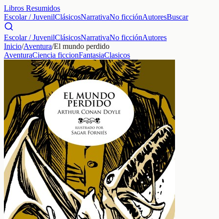
Libros Resumidos
Escolar / Juvenil
Clásicos
Narrativa
No ficción
Autores
Buscar
Escolar / Juvenil
Clásicos
Narrativa
No ficción
Autores
Inicio
/
Aventura
/
El mundo perdido
Aventura
Ciencia ficcion
Fantasia
Clasicos