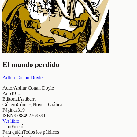
El mundo perdido
Arthur Conan Doyle
Autor
Arthur Conan Doyle
Año
1912
Editorial
Astiberri
Género
Cómics;Novela Gráfica
Páginas
319
ISBN
9788492769391
Ver libro
Tipo
Ficción
Para quién
Todos los públicos