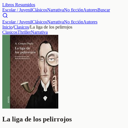
Libros Resumidos
Escolar / Juvenil
Clásicos
Narrativa
No ficción
Autores
Buscar
Escolar / Juvenil
Clásicos
Narrativa
No ficción
Autores
Inicio
/
Clasicos
/
La liga de los pelirrojos
Clasicos
Thriller
Narrativa
La liga de los pelirrojos