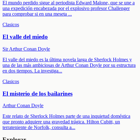
El mundo perdido sigue al periodista Edward Malone, que se une a
una expedición encabezada por el explosivo profesor Challenger
para comprobar si en una meseta
...
Clasicos
El valle del miedo
Sir Arthur Conan Doyle
El valle del miedo es la última novela larga de Sherlock Holmes y
una de las más ambiciosas de Arthur Conan Doyle por su estructura
en dos tiempos. La investiga
...
Clasicos
El misterio de los bailarines
Arthur Conan Doyle
Este relato de Sherlock Holmes parte de una inquietud doméstica
que pronto adquiere una gravedad trágica. Hilton Cubitt, un
terrateniente de Norfolk, consulta a
...
Explorar