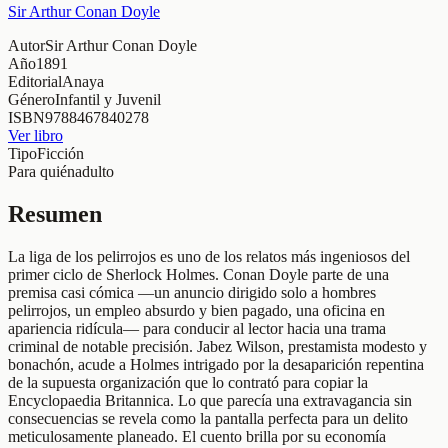
Sir Arthur Conan Doyle
Autor
Sir Arthur Conan Doyle
Año
1891
Editorial
Anaya
Género
Infantil y Juvenil
ISBN
9788467840278
Ver libro
Tipo
Ficción
Para quién
adulto
Resumen
La liga de los pelirrojos es uno de los relatos más ingeniosos del
primer ciclo de Sherlock Holmes. Conan Doyle parte de una
premisa casi cómica —un anuncio dirigido solo a hombres
pelirrojos, un empleo absurdo y bien pagado, una oficina en
apariencia ridícula— para conducir al lector hacia una trama
criminal de notable precisión. Jabez Wilson, prestamista modesto y
bonachón, acude a Holmes intrigado por la desaparición repentina
de la supuesta organización que lo contrató para copiar la
Encyclopaedia Britannica. Lo que parecía una extravagancia sin
consecuencias se revela como la pantalla perfecta para un delito
meticulosamente planeado. El cuento brilla por su economía