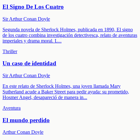
El Signo De Los Cuatro
Sir Arthur Conan Doyle
Segunda novela de Sherlock Holmes, publicada en 1890, El signo
de los cuatro combina investigación detectivesca, relato de aventuras
imperiales y drama moral. L
...
Thriller
Un caso de identidad
Sir Arthur Conan Doyle
En este relato de Sherlock Holmes, una joven llamada Mary
Sutherland acude a Baker Street para pedir ayuda: su prometido,
Hosmer Angel, desapareció de manera in
...
Aventura
El mundo perdido
Arthur Conan Doyle