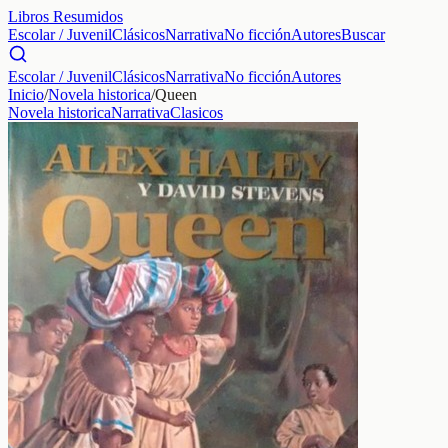
Libros Resumidos
Escolar / Juvenil
Clásicos
Narrativa
No ficción
Autores
Buscar
Escolar / Juvenil
Clásicos
Narrativa
No ficción
Autores
Inicio
/
Novela historica
/
Queen
Novela historica
Narrativa
Clasicos