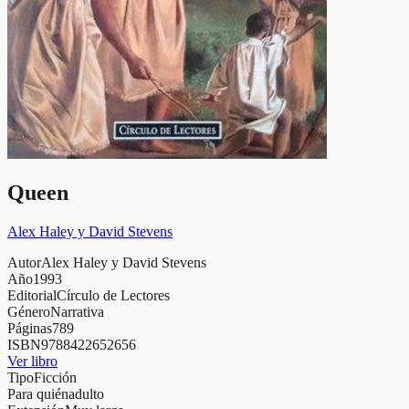
Queen
Alex Haley y David Stevens
Autor
Alex Haley y David Stevens
Año
1993
Editorial
Círculo de Lectores
Género
Narrativa
Páginas
789
ISBN
9788422652656
Ver libro
Tipo
Ficción
Para quién
adulto