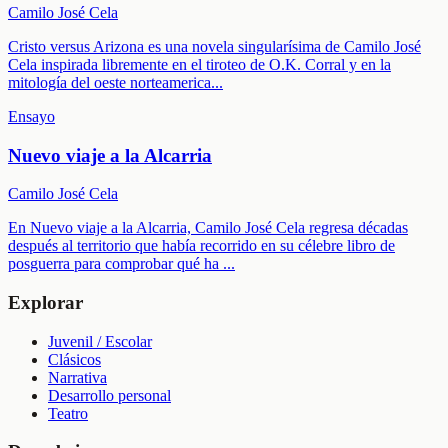
Camilo José Cela
Cristo versus Arizona es una novela singularísima de Camilo José
Cela inspirada libremente en el tiroteo de O.K. Corral y en la
mitología del oeste norteamerica
...
Ensayo
Nuevo viaje a la Alcarria
Camilo José Cela
En Nuevo viaje a la Alcarria, Camilo José Cela regresa décadas
después al territorio que había recorrido en su célebre libro de
posguerra para comprobar qué ha
...
Explorar
Juvenil / Escolar
Clásicos
Narrativa
Desarrollo personal
Teatro