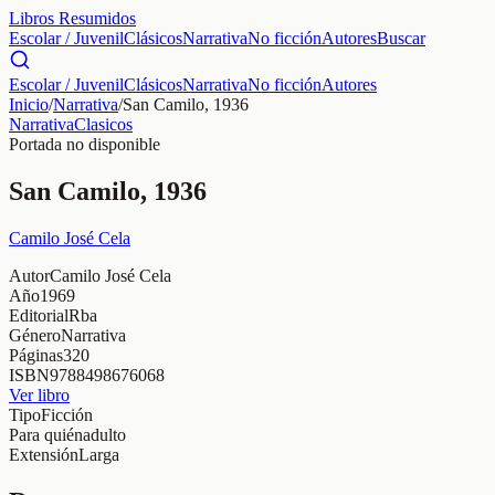
Libros Resumidos
Escolar / Juvenil
Clásicos
Narrativa
No ficción
Autores
Buscar
Escolar / Juvenil
Clásicos
Narrativa
No ficción
Autores
Inicio
/
Narrativa
/
San Camilo, 1936
Narrativa
Clasicos
Portada no disponible
San Camilo, 1936
Camilo José Cela
Autor
Camilo José Cela
Año
1969
Editorial
Rba
Género
Narrativa
Páginas
320
ISBN
9788498676068
Ver libro
Tipo
Ficción
Para quién
adulto
Extensión
Larga