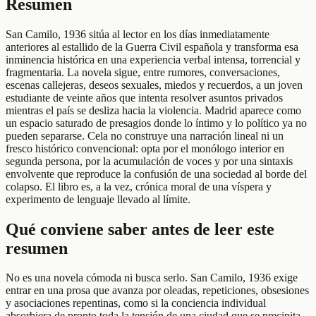
Resumen
San Camilo, 1936 sitúa al lector en los días inmediatamente
anteriores al estallido de la Guerra Civil española y transforma esa
inminencia histórica en una experiencia verbal intensa, torrencial y
fragmentaria. La novela sigue, entre rumores, conversaciones,
escenas callejeras, deseos sexuales, miedos y recuerdos, a un joven
estudiante de veinte años que intenta resolver asuntos privados
mientras el país se desliza hacia la violencia. Madrid aparece como
un espacio saturado de presagios donde lo íntimo y lo político ya no
pueden separarse. Cela no construye una narración lineal ni un
fresco histórico convencional: opta por el monólogo interior en
segunda persona, por la acumulación de voces y por una sintaxis
envolvente que reproduce la confusión de una sociedad al borde del
colapso. El libro es, a la vez, crónica moral de una víspera y
experimento de lenguaje llevado al límite.
Qué conviene saber antes de leer este
resumen
No es una novela cómoda ni busca serlo. San Camilo, 1936 exige
entrar en una prosa que avanza por oleadas, repeticiones, obsesiones
y asociaciones repentinas, como si la conciencia individual
absorbiera de pronto toda la tensión de una ciudad que se precipita