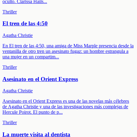
oculto. Clarissa Hails
...
Thriller
El tren de las 4:50
Agatha Christie
En El tren de las 4:50, una amiga de Miss Marple presencia desde la
ventanilla de otro tren un asesinato fugaz: un hombre estrangula a
una mujer en un compartim
...
Thriller
Asesinato en el Orient Express
Agatha Christie
Asesinato en el Orient Express es una de las novelas más célebres
de Agatha Christie y una de las investigaciones más complejas de
Hercule Poirot. El punto de p
...
Thriller
La muerte visita al dentista