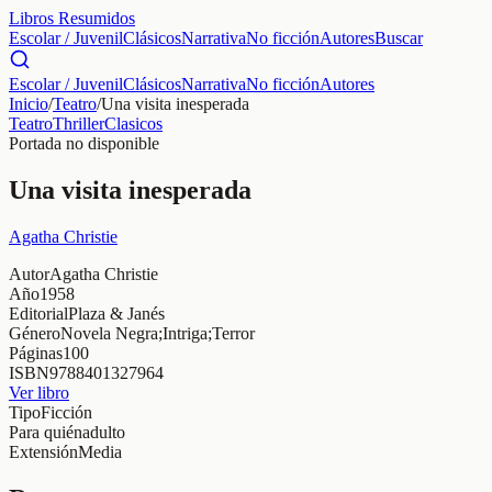
Libros Resumidos
Escolar / Juvenil
Clásicos
Narrativa
No ficción
Autores
Buscar
Escolar / Juvenil
Clásicos
Narrativa
No ficción
Autores
Inicio
/
Teatro
/
Una visita inesperada
Teatro
Thriller
Clasicos
Portada no disponible
Una visita inesperada
Agatha Christie
Autor
Agatha Christie
Año
1958
Editorial
Plaza & Janés
Género
Novela Negra;Intriga;Terror
Páginas
100
ISBN
9788401327964
Ver libro
Tipo
Ficción
Para quién
adulto
Extensión
Media