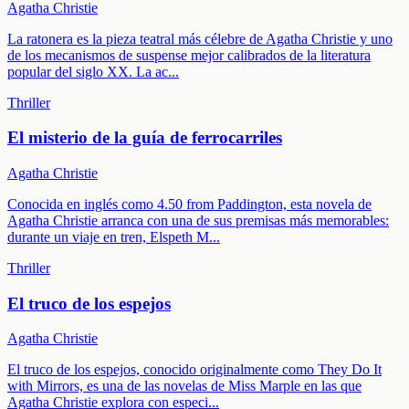
Agatha Christie
La ratonera es la pieza teatral más célebre de Agatha Christie y uno
de los mecanismos de suspense mejor calibrados de la literatura
popular del siglo XX. La ac
...
Thriller
El misterio de la guía de ferrocarriles
Agatha Christie
Conocida en inglés como 4.50 from Paddington, esta novela de
Agatha Christie arranca con una de sus premisas más memorables:
durante un viaje en tren, Elspeth M
...
Thriller
El truco de los espejos
Agatha Christie
El truco de los espejos, conocido originalmente como They Do It
with Mirrors, es una de las novelas de Miss Marple en las que
Agatha Christie explora con especi
...