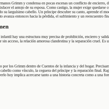
ermanos Grimm y condensa en pocas escenas un conflicto de encierro, d
sfacer el antojo de su esposa. Como castigo, la mujer exige quedarse con l
ando su larguísimo cabello. Un príncipe descubre su canto, aprende el m
o avanza entonces hacia la pérdida, el sufrimiento y un reencuentro fin
umen
infantil hay una estructura muy precisa de prohibición, encierro y sali
rre sin acceso, la relación amorosa clandestina y la separación cruel. E
do por los Grimm dentro de Cuentos de la infancia y del hogar. Precisam
 el cabello como vínculo, la ceguera del príncipe y la reparación final. 
Leerlo hoy implica acercarse tanto a una historia concreta como a una f