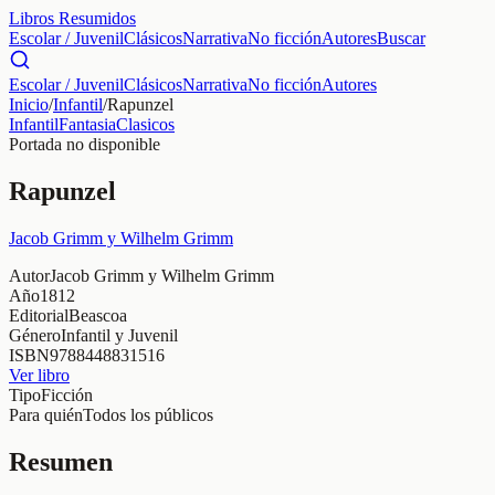
Libros Resumidos
Escolar / Juvenil
Clásicos
Narrativa
No ficción
Autores
Buscar
Escolar / Juvenil
Clásicos
Narrativa
No ficción
Autores
Inicio
/
Infantil
/
Rapunzel
Infantil
Fantasia
Clasicos
Portada no disponible
Rapunzel
Jacob Grimm y Wilhelm Grimm
Autor
Jacob Grimm y Wilhelm Grimm
Año
1812
Editorial
Beascoa
Género
Infantil y Juvenil
ISBN
9788448831516
Ver libro
Tipo
Ficción
Para quién
Todos los públicos
Resumen