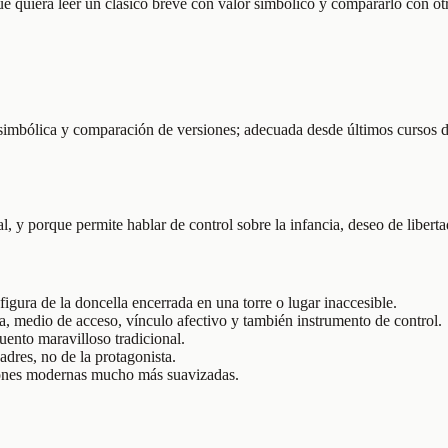
que quiera leer un clásico breve con valor simbólico y compararlo con ot
n simbólica y comparación de versiones; adecuada desde últimos cursos
, y porque permite hablar de control sobre la infancia, deseo de liberta
igura de la doncella encerrada en una torre o lugar inaccesible.
, medio de acceso, vínculo afectivo y también instrumento de control.
uento maravilloso tradicional.
padres, no de la protagonista.
iones modernas mucho más suavizadas.