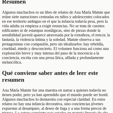
Resumen
Algunos muchachos es un libro de relatos de Ana María Matute que
reúne siete narraciones centradas en niños y adolescentes colocados
en ese territorio ambiguo en el que la infancia todavía pesa, pero la
vida adulta ya empieza a exigir renuncias. No se trata de cuentos
edificantes ni de estampas nostálgicas, sino de piezas donde la
sensibilidad juvenil aparece atravesada por la extrañeza, el rencor, la
fantasía, la violencia íntima y la soledad. Matute observa a sus
protagonistas con compasión, pero sin idealizarlos: hay rebeldía,
crueldad, miedo y desconcierto. El volumen funciona así como una
exploración breve y muy intensa del paso de la inocencia a la
conciencia, escrita con una prosa lírica, afilada y profundamente
melancólica.
Qué conviene saber antes de leer este
resumen
Ana María Matute fue una maestra en narrar a quienes todavía no
tienen poder, pero ya han aprendido que el mundo puede ser hostil.
Algunos muchachos lo demuestra con especial claridad. En estos
relatos no hay una infancia decorativa, sino conciencias jóvenes
expuestas al desamparo, al deseo de fuga y a una forma precoz de
tristeza. La autora convierte esos estados en materia literaria de alta