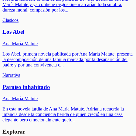
María Matute y ya contiene rasgos que marcarían toda su obra:
dureza moral, compasión por los
...
Clasicos
Los Abel
Ana María Matute
Los Abel, primera novela publicada por Ana María Matute, presenta
la descomposición de una familia marcada por la desaparición del
padre y por una convivencia c
...
Narrativa
Paraíso inhabitado
Ana María Matute
En esta novela tardía de Ana María Matute, Adriana recuerda la
infancia desde la conciencia herida de quien creció en una casa
elegante pero emocionalmente queb
...
Explorar