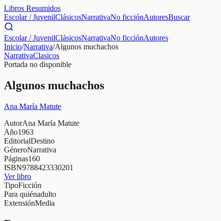
Libros Resumidos
Escolar / Juvenil
Clásicos
Narrativa
No ficción
Autores
Buscar
Escolar / Juvenil
Clásicos
Narrativa
No ficción
Autores
Inicio
/
Narrativa
/
Algunos muchachos
Narrativa
Clasicos
Portada no disponible
Algunos muchachos
Ana María Matute
Autor
Ana María Matute
Año
1963
Editorial
Destino
Género
Narrativa
Páginas
160
ISBN
9788423330201
Ver libro
Tipo
Ficción
Para quién
adulto
Extensión
Media