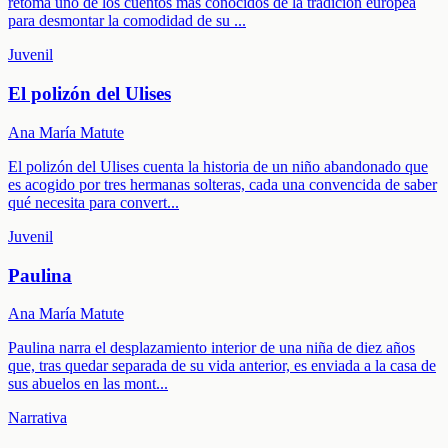
retoma uno de los cuentos más conocidos de la tradición europea
para desmontar la comodidad de su
...
Juvenil
El polizón del Ulises
Ana María Matute
El polizón del Ulises cuenta la historia de un niño abandonado que
es acogido por tres hermanas solteras, cada una convencida de saber
qué necesita para convert
...
Juvenil
Paulina
Ana María Matute
Paulina narra el desplazamiento interior de una niña de diez años
que, tras quedar separada de su vida anterior, es enviada a la casa de
sus abuelos en las mont
...
Narrativa