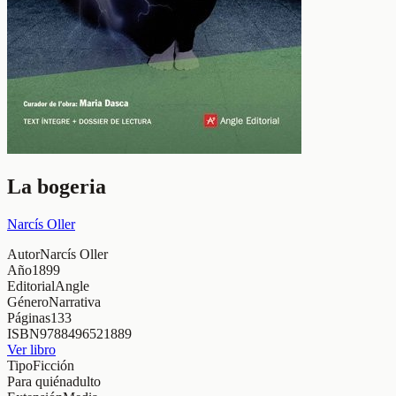
La bogeria
Narcís Oller
Autor
Narcís Oller
Año
1899
Editorial
Angle
Género
Narrativa
Páginas
133
ISBN
9788496521889
Ver libro
Tipo
Ficción
Para quién
adulto