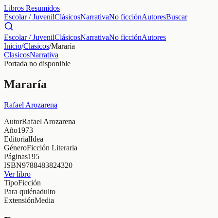
Libros Resumidos
Escolar / Juvenil
Clásicos
Narrativa
No ficción
Autores
Buscar
Escolar / Juvenil
Clásicos
Narrativa
No ficción
Autores
Inicio
/
Clasicos
/
Mararía
Clasicos
Narrativa
Portada no disponible
Mararía
Rafael Arozarena
Autor
Rafael Arozarena
Año
1973
Editorial
Idea
Género
Ficción Literaria
Páginas
195
ISBN
9788483824320
Ver libro
Tipo
Ficción
Para quién
adulto
Extensión
Media