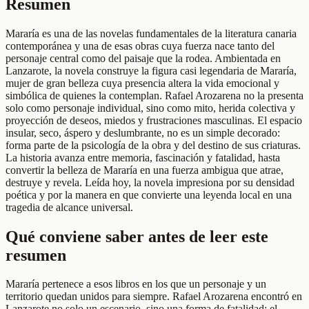
Resumen
Mararía es una de las novelas fundamentales de la literatura canaria
contemporánea y una de esas obras cuya fuerza nace tanto del
personaje central como del paisaje que la rodea. Ambientada en
Lanzarote, la novela construye la figura casi legendaria de Mararía,
mujer de gran belleza cuya presencia altera la vida emocional y
simbólica de quienes la contemplan. Rafael Arozarena no la presenta
solo como personaje individual, sino como mito, herida colectiva y
proyección de deseos, miedos y frustraciones masculinas. El espacio
insular, seco, áspero y deslumbrante, no es un simple decorado:
forma parte de la psicología de la obra y del destino de sus criaturas.
La historia avanza entre memoria, fascinación y fatalidad, hasta
convertir la belleza de Mararía en una fuerza ambigua que atrae,
destruye y revela. Leída hoy, la novela impresiona por su densidad
poética y por la manera en que convierte una leyenda local en una
tragedia de alcance universal.
Qué conviene saber antes de leer este
resumen
Mararía pertenece a esos libros en los que un personaje y un
territorio quedan unidos para siempre. Rafael Arozarena encontró en
Lanzarote no solo un escenario, sino una forma de fatalidad: el