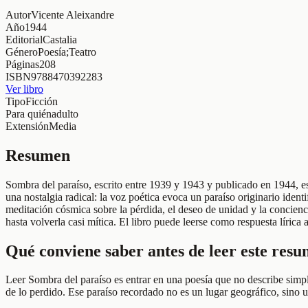
Autor
Vicente Aleixandre
Año
1944
Editorial
Castalia
Género
Poesía;Teatro
Páginas
208
ISBN
9788470392283
Ver libro
Tipo
Ficción
Para quién
adulto
Extensión
Media
Resumen
Sombra del paraíso, escrito entre 1939 y 1943 y publicado en 1944, es
una nostalgia radical: la voz poética evoca un paraíso originario identi
meditación cósmica sobre la pérdida, el deseo de unidad y la concienci
hasta volverla casi mítica. El libro puede leerse como respuesta líric
Qué conviene saber antes de leer este res
Leer Sombra del paraíso es entrar en una poesía que no describe simp
de lo perdido. Ese paraíso recordado no es un lugar geográfico, sino u