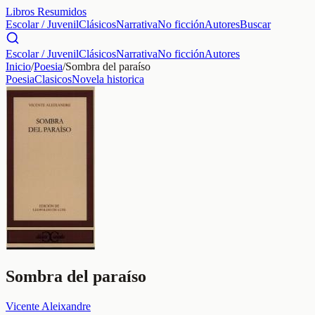
Libros Resumidos
Escolar / Juvenil
Clásicos
Narrativa
No ficción
Autores
Buscar
Escolar / Juvenil
Clásicos
Narrativa
No ficción
Autores
Inicio
/
Poesia
/
Sombra del paraíso
Poesia
Clasicos
Novela historica
Sombra del paraíso
Vicente Aleixandre