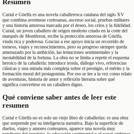
Resumen
Curial e Güelfa es una novela caballeresca catalana del siglo XV
que combina aventuras cortesanas, ascenso social, pruebas militares
y una historia amorosa marcada por el deseo, los celos y la fidelidad.
Curial, un joven caballero de origen modesto criado en la corte del
marqués de Montferrat, recibe la protección amorosa de Güelfa,
viuda rica y poderosa. Gracias a ese apoyo inicia un recorrido de
torneos, viajes y reconocimientos, pero su progreso siempre queda
amenazado por la ambición, las tentaciones sentimentales y la
inestabilidad de la fortuna. La obra no se limita a repetir el esquema
heroico de la caballería: introduce ironía, diálogo vivo, referencias
clásicas y una mirada más compleja sobre el prestigio, el mérito y la
formación moral del protagonista. Por eso se lee a la vez como relato
de aventuras, historia de amor y reflexión literaria sobre qué
significa convertirse en un caballero digno.
Qué conviene saber antes de leer este
resumen
Curial e Güelfa no es solo un viejo libro de caballerías: es una obra
que sorprende por su inteligencia narrativa. Bajo la superficie de
duelos, viajes y amores cortesanos, aparece una novela muy
pendiente del prestigio, la educación sentimental y el papel ambiguo