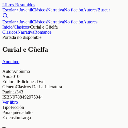
Libros Resumidos
Escolar / Juvenil
Clásicos
Narrativa
No ficción
Autores
Buscar
Escolar / Juvenil
Clásicos
Narrativa
No ficción
Autores
Inicio
/
Clasicos
/
Curial e Güelfa
Clasicos
Narrativa
Romance
Portada no disponible
Curial e Güelfa
Anónimo
Autor
Anónimo
Año
2010
Editorial
Ediciones Dvd
Género
Clásicos De La Literatura
Páginas
343
ISBN
9788492975044
Ver libro
Tipo
Ficción
Para quién
adulto
Extensión
Larga