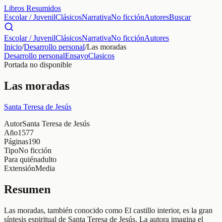
Libros Resumidos
Escolar / Juvenil
Clásicos
Narrativa
No ficción
Autores
Buscar
Escolar / Juvenil
Clásicos
Narrativa
No ficción
Autores
Inicio
/
Desarrollo personal
/
Las moradas
Desarrollo personal
Ensayo
Clasicos
Portada no disponible
Las moradas
Santa Teresa de Jesús
Autor
Santa Teresa de Jesús
Año
1577
Páginas
190
Tipo
No ficción
Para quién
adulto
Extensión
Media
Resumen
Las moradas, también conocido como El castillo interior, es la gran
síntesis espiritual de Santa Teresa de Jesús. La autora imagina el