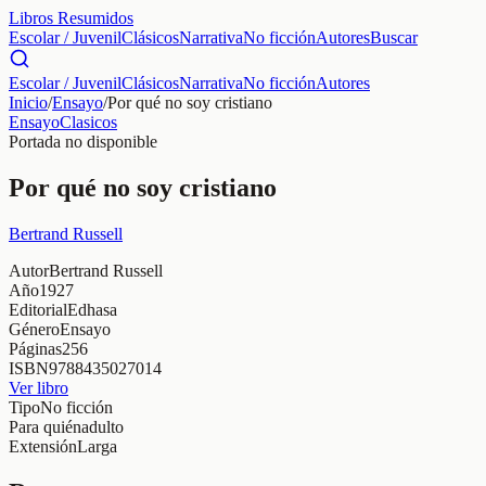
Libros Resumidos
Escolar / Juvenil
Clásicos
Narrativa
No ficción
Autores
Buscar
Escolar / Juvenil
Clásicos
Narrativa
No ficción
Autores
Inicio
/
Ensayo
/
Por qué no soy cristiano
Ensayo
Clasicos
Portada no disponible
Por qué no soy cristiano
Bertrand Russell
Autor
Bertrand Russell
Año
1927
Editorial
Edhasa
Género
Ensayo
Páginas
256
ISBN
9788435027014
Ver libro
Tipo
No ficción
Para quién
adulto
Extensión
Larga