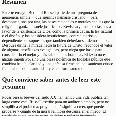
Resumen
En este ensayo, Bertrand Russell parte de una pregunta de
apariencia simple —qué significa llamarse cristiano— para
desmontar, una por una, las bases racionales y morales con las que la
religión organizada suele justificarse. Revisa argumentos clásicos a
favor de la existencia de Dios, como la primera causa, la ley natural
o el diseño, y los considera insuficientes, contradictorios o
dependientes de supuestos que también deberían ser demostrados.
Después dirige la mirada hacia la figura de Cristo: reconoce el valor
de algunas enseñanzas evangélicas, pero niega que baste para
considerarlo el mejor y más sabio de los hombres. El texto no es un
ataque impulsivo, sino una pieza polémica de filosofía pública que
combina ironía, claridad y una defensa firme del pensamiento crítico
frente al miedo, la autoridad y el conformismo moral.
Qué conviene saber antes de leer este
resumen
Pocas piezas breves del siglo XX han tenido una vida pública tan
larga como esta. Russell escribe para un auditorio amplio, pero no
simplifica el problema: pregunta qué significa creer, qué puede
probarse y cuánto de la moral religiosa descansa en el miedo. El
resultado es un ensayo corto, incisivo y todavía incómodo.