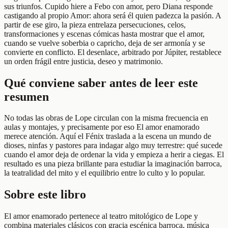
sus triunfos. Cupido hiere a Febo con amor, pero Diana responde
castigando al propio Amor: ahora será él quien padezca la pasión. A
partir de ese giro, la pieza entrelaza persecuciones, celos,
transformaciones y escenas cómicas hasta mostrar que el amor,
cuando se vuelve soberbia o capricho, deja de ser armonía y se
convierte en conflicto. El desenlace, arbitrado por Júpiter, restablece
un orden frágil entre justicia, deseo y matrimonio.
Qué conviene saber antes de leer este
resumen
No todas las obras de Lope circulan con la misma frecuencia en
aulas y montajes, y precisamente por eso El amor enamorado
merece atención. Aquí el Fénix traslada a la escena un mundo de
dioses, ninfas y pastores para indagar algo muy terrestre: qué sucede
cuando el amor deja de ordenar la vida y empieza a herir a ciegas. El
resultado es una pieza brillante para estudiar la imaginación barroca,
la teatralidad del mito y el equilibrio entre lo culto y lo popular.
Sobre este libro
El amor enamorado pertenece al teatro mitológico de Lope y
combina materiales clásicos con gracia escénica barroca, música