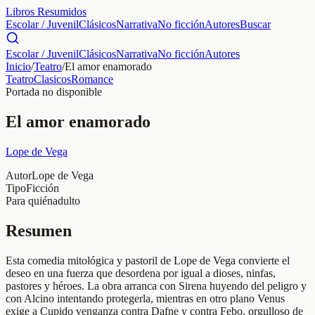
Libros Resumidos
Escolar / Juvenil
Clásicos
Narrativa
No ficción
Autores
Buscar
Escolar / Juvenil
Clásicos
Narrativa
No ficción
Autores
Inicio
/
Teatro
/
El amor enamorado
Teatro
Clasicos
Romance
Portada no disponible
El amor enamorado
Lope de Vega
Autor
Lope de Vega
Tipo
Ficción
Para quién
adulto
Resumen
Esta comedia mitológica y pastoril de Lope de Vega convierte el
deseo en una fuerza que desordena por igual a dioses, ninfas,
pastores y héroes. La obra arranca con Sirena huyendo del peligro y
con Alcino intentando protegerla, mientras en otro plano Venus
exige a Cupido venganza contra Dafne y contra Febo, orgulloso de