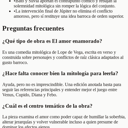
•
Bato y Silvia aportan el contrapunto cómico y rebajan la
solemnidad mitológica sin romper la lógica del conjunto.
•
La intervención final de Júpiter no elimina el conflicto
amoroso, pero sí restituye una idea barroca de orden superior.
Preguntas frecuentes
¿Qué tipo de obra es El amor enamorado?
Es una comedia mitológica de Lope de Vega, escrita en verso y
construida sobre personajes y conflictos de raíz clásica adaptados al
gusto barroco.
¿Hace falta conocer bien la mitología para leerla?
Ayuda, pero no es imprescindible. Una edición anotada basta para
seguir las referencias principales y entender mejor el juego entre
Venus, Cupido, Diana y Febo.
¿Cuál es el centro temático de la obra?
La pieza examina el amor como poder capaz de humillar la soberbia,
alterar jerarquías y volver vulnerable incluso a quien presume de
dominar los afectos ajenos.