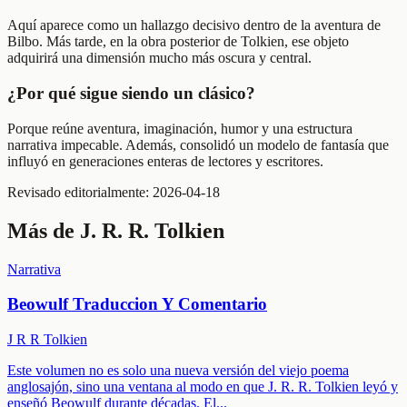
Aquí aparece como un hallazgo decisivo dentro de la aventura de
Bilbo. Más tarde, en la obra posterior de Tolkien, ese objeto
adquirirá una dimensión mucho más oscura y central.
¿Por qué sigue siendo un clásico?
Porque reúne aventura, imaginación, humor y una estructura
narrativa impecable. Además, consolidó un modelo de fantasía que
influyó en generaciones enteras de lectores y escritores.
Revisado editorialmente:
2026-04-18
Más de
J. R. R. Tolkien
Narrativa
Beowulf Traduccion Y Comentario
J R R Tolkien
Este volumen no es solo una nueva versión del viejo poema
anglosajón, sino una ventana al modo en que J. R. R. Tolkien leyó y
enseñó Beowulf durante décadas. El
...