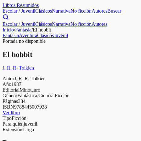
Libros Resumidos
Escolar / Juvenil
Clásicos
Narrativa
No ficción
Autores
Buscar
Escolar / Juvenil
Clásicos
Narrativa
No ficción
Autores
Inicio
/
Fantasia
/
El hobbit
Fantasia
Aventura
Clasicos
Juvenil
Portada no disponible
El hobbit
J. R. R. Tolkien
Autor
J. R. R. Tolkien
Año
1937
Editorial
Minotauro
Género
Fantástica;Ciencia Ficción
Páginas
384
ISBN
9788445007938
Ver libro
Tipo
Ficción
Para quién
juvenil
Extensión
Larga