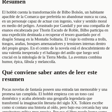
Resumen
El hobbit cuenta la transformación de Bilbo Bolsón, un habitante
apacible de la Comarca que preferiría no abandonar nunca su casa,
en un personaje capaz de actuar con ingenio, valor y sentido moral
en medio del peligro. Arrastrado por Gandalf y por una compañía de
enanos encabezada por Thorin Escudo de Roble, Bilbo participa en
una expedición destinada a recuperar el tesoro guardado por el
dragón Smaug en la Montaña Solitaria. El viaje lo enfrenta a trolls,
trasgos, arañas, bosques amenazadores y tensiones internas dentro
del propio grupo. En el centro de la novela está el descubrimiento de
una valentía inesperada y el hallazgo del anillo que luego será
crucial en la mitología de la Tierra Media. La aventura combina
humor, épica, fábula y melancolía.
Qué conviene saber antes de leer este
resumen
Pocas novelas de fantasía poseen una entrada tan memorable y una
promesa tan cumplida. El hobbit empieza con un tono casi
doméstico y acaba abriendo una geografía legendaria que
transformó la imaginación literaria del siglo XX. Tolkien escribe
como si contara una historia al oído, pero bajo esa cercanía hay una
arquitectura mítica muy precisa. Por eso el libro puede leerse como