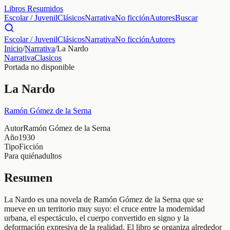
Libros Resumidos
Escolar / Juvenil
Clásicos
Narrativa
No ficción
Autores
Buscar
Escolar / Juvenil
Clásicos
Narrativa
No ficción
Autores
Inicio
/
Narrativa
/
La Nardo
Narrativa
Clasicos
Portada no disponible
La Nardo
Ramón Gómez de la Serna
Autor
Ramón Gómez de la Serna
Año
1930
Tipo
Ficción
Para quién
adultos
Resumen
La Nardo es una novela de Ramón Gómez de la Serna que se
mueve en un territorio muy suyo: el cruce entre la modernidad
urbana, el espectáculo, el cuerpo convertido en signo y la
deformación expresiva de la realidad. El libro se organiza alrededor