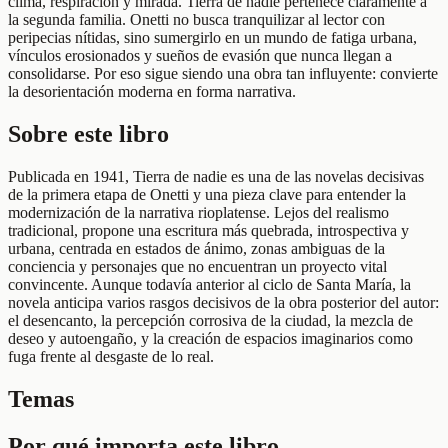
clima, respiración y mirada. Tierra de nadie pertenece claramente a
la segunda familia. Onetti no busca tranquilizar al lector con
peripecias nítidas, sino sumergirlo en un mundo de fatiga urbana,
vínculos erosionados y sueños de evasión que nunca llegan a
consolidarse. Por eso sigue siendo una obra tan influyente: convierte
la desorientación moderna en forma narrativa.
Sobre este libro
Publicada en 1941, Tierra de nadie es una de las novelas decisivas
de la primera etapa de Onetti y una pieza clave para entender la
modernización de la narrativa rioplatense. Lejos del realismo
tradicional, propone una escritura más quebrada, introspectiva y
urbana, centrada en estados de ánimo, zonas ambiguas de la
conciencia y personajes que no encuentran un proyecto vital
convincente. Aunque todavía anterior al ciclo de Santa María, la
novela anticipa varios rasgos decisivos de la obra posterior del autor:
el desencanto, la percepción corrosiva de la ciudad, la mezcla de
deseo y autoengaño, y la creación de espacios imaginarios como
fuga frente al desgaste de lo real.
Temas
Por qué importa este libro