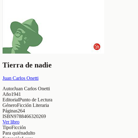
Tierra de nadie
Juan Carlos Onetti
Autor
Juan Carlos Onetti
Año
1941
Editorial
Punto de Lectura
Género
Ficción Literaria
Páginas
264
ISBN
9788466320269
Ver libro
Tipo
Ficción
Para quién
adulto