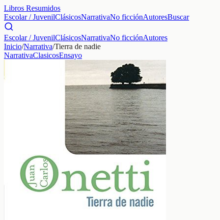
Libros Resumidos
Escolar / Juvenil
Clásicos
Narrativa
No ficción
Autores
Buscar
Escolar / Juvenil
Clásicos
Narrativa
No ficción
Autores
Inicio
/
Narrativa
/
Tierra de nadie
Narrativa
Clasicos
Ensayo