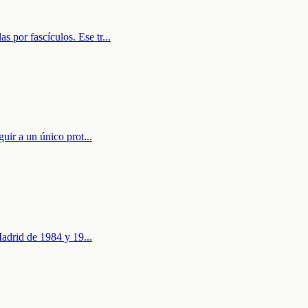
 por fascículos. Ese tr
...
guir a un único prot
...
 Madrid de 1984 y 19
...