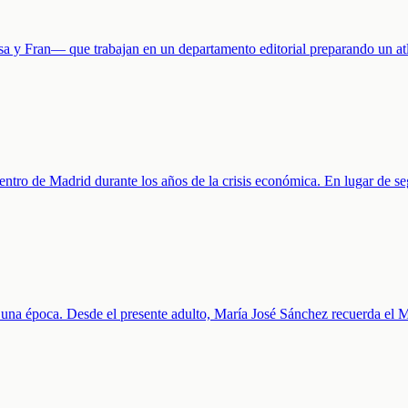
 y Fran— que trabajan en un departamento editorial preparando un atlas
entro de Madrid durante los años de la crisis económica. En lugar de se
 de una época. Desde el presente adulto, María José Sánchez recuerda el