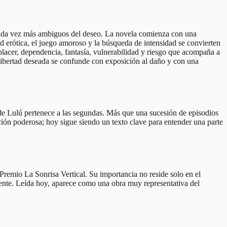
s cada vez más ambiguos del deseo. La novela comienza con una
ad erótica, el juego amoroso y la búsqueda de intensidad se convierten
placer, dependencia, fantasía, vulnerabilidad y riesgo que acompaña a
libertad deseada se confunde con exposición al daño y con una
 de Lulú pertenece a las segundas. Más que una sucesión de episodios
pción poderosa; hoy sigue siendo un texto clave para entender una parte
remio La Sonrisa Vertical. Su importancia no reside solo en el
iente. Leída hoy, aparece como una obra muy representativa del