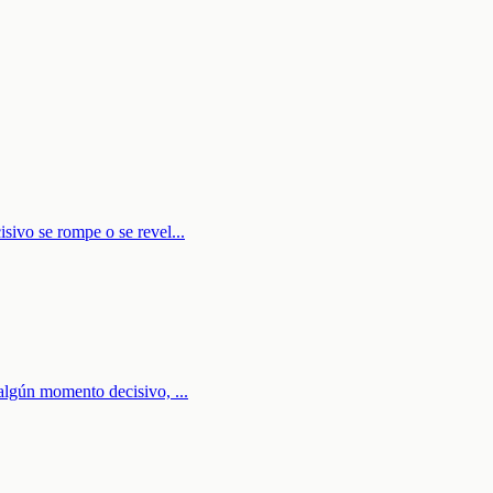
sivo se rompe o se revel
...
n algún momento decisivo,
...