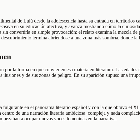
ntimental de Lulú desde la adolescencia hasta su entrada en territorio
 decisiva en su educación afectiva, y avanza mostrando cómo la curiosid
 sin convertirla en simple provocación: el relato examina la mezcla de 
 descubrimiento termina abriéndose a una zona más sombría, donde la 
umen
n por la forma en que convierten esa materia en literatura. Las edades
us ilusiones y de sus zonas de peligro. En su aparición supuso una irru
fulgurante en el panorama literario español y con la que obtuvo el XI P
 centro de una narración literaria ambiciosa, compleja y nada complac
 empezaban a ocupar nuevas voces femeninas en la narrativa.