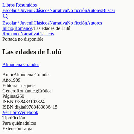
Libros Resumidos
Escolar / Juvenil
Clásicos
Narrativa
No ficción
Autores
Buscar
Escolar / Juvenil
Clásicos
Narrativa
No ficción
Autores
Inicio
/
Romance
/
Las edades de Lulú
Romance
Narrativa
Clasicos
Portada no disponible
Las edades de Lulú
Almudena Grandes
Autor
Almudena Grandes
Año
1989
Editorial
Tusquets
Género
Romántica;Erótica
Páginas
260
ISBN
9788483102824
ISBN digital
9788483836415
Ver libro
Ver ebook
Tipo
Ficción
Para quién
adultos
Extensión
Larga