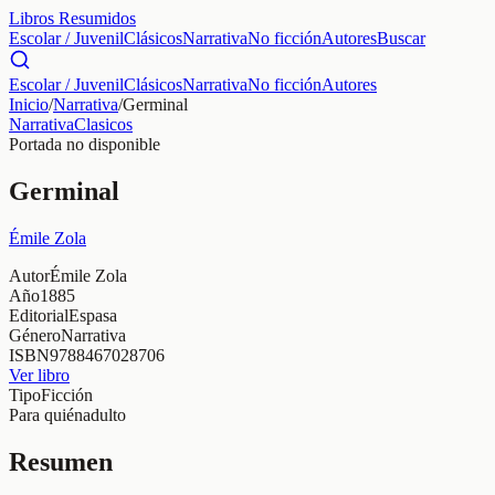
Libros Resumidos
Escolar / Juvenil
Clásicos
Narrativa
No ficción
Autores
Buscar
Escolar / Juvenil
Clásicos
Narrativa
No ficción
Autores
Inicio
/
Narrativa
/
Germinal
Narrativa
Clasicos
Portada no disponible
Germinal
Émile Zola
Autor
Émile Zola
Año
1885
Editorial
Espasa
Género
Narrativa
ISBN
9788467028706
Ver libro
Tipo
Ficción
Para quién
adulto
Resumen